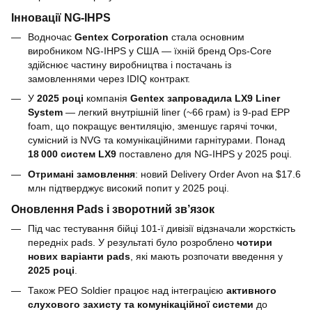
Інновації NG‑IHPS
Водночас
Gentex Corporation
стала основним
виробником NG‑IHPS у США — їхній бренд Ops‑Core
здійснює частину виробництва і постачань із
замовленнями через IDIQ контракт.
У
2025 році
компанія
Gentex запровадила LX9 Liner
System
— легкий внутрішній liner (~66 грам) із 9-pad EPP
foam, що покращує вентиляцію, зменшує гарячі точки,
сумісний із NVG та комунікаційними гарнітурами. Понад
18 000 систем LX9
поставлено для NG‑IHPS у 2025 році.
Отримані замовлення
: новий Delivery Order Avon на $17.6
млн підтверджує високий попит у 2025 році.
Оновлення Pads і зворотний зв’язок
Під час тестування бійці 101‑ї дивізії відзначали жорсткість
передніх pads. У результаті було розроблено
чотири
нових варіанти pads
, які мають розпочати введення у
2025 році
.
Також PEO Soldier працює над інтеграцією
активного
слухового захисту та комунікаційної системи
до