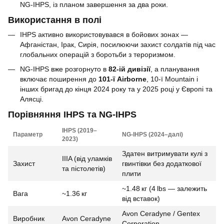
NG‑IHPS, із планом завершення за два роки.
Використання в полі
IHPS активно використовувався в бойових зонах —
Афганістан, Ірак, Сирія, посилюючи захист солдатів під час
глобальних операцій з боротьби з тероризмом.
NG‑IHPS вже розгорнуто в
82-ій дивізії
, а планування
включає поширення до
101-ї Airborne
, 10‑ї Mountain і
інших бригад до кінця 2024 року та у 2025 році у Європі та
Алясці.
Порівняння IHPS та NG‑IHPS
IHPS (2019–
Параметр
NG‑IHPS (2024–далі)
2023)
Здатен витримувати кулі з
IIIA (від уламків
Захист
гвинтівки без додаткової
та пістолетів)
плити
~1.48 кг (4 lbs — залежить
Вага
~1.36 кг
від вставок)
Avon Ceradyne / Gentex
Виробник
Avon Ceradyne
Corporation