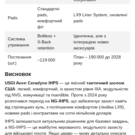
Стандартні
pads,
LX9 Liner System, оновлені
Pads
комфортний
pads
фіт
Boltless +
Ідентична, але з
Система
X‑Back
інтеграцією нових
утримання
retention
аксесуарів
Постачання
План – 190 000 до 2028
~119 000
(шт.)
року
Висновок
USGI Avon Ceradyne IHPS
— це якісний
тактичний шолом
США
: легкий, комфортний, із захистом рівня IIIA, модульністю
під NVG, комунікації та mandible. Проте з 2024 року
розпочався перехід на
NG‑IHPS
, що забезпечує захист навіть
від стрілецьких куль, з поліпшеним комфортом (лінійка LX9),
новими pads і контрактами на сотні мільйонів доларів.
IHPS залишається актуальним рішенням для базових завдань,
а NG‑IHPS — це майбутнє керованого, модульного захисту
для військової піхоти. Якщо цікаво — можу детально описати