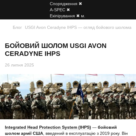
Блог
USGI Avon Ceradyne IHPS — огляд бойового шолома
БОЙОВИЙ ШОЛОМ USGI AVON
CERADYNE IHPS
26 липня 2025
Integrated Head Protection System (IHPS)
—
бойовий
шолом армії США
, введений в експлуатацію з 2019 року. Він