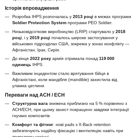
Історія впровадження
Розробка IHPS розпочалась у
2013 році
в межах програми
Soldier Protection System
програми PEO Soldier.
Низьковідсоткове виробництво (LRIP) стартувало у
2018
році
, і у
2019 році
почалось широке застосування у
військових підрозділах США, зокрема у зонах конфлікту —
Афганістан, Ірак, Сирія.
До кінця
2022 року
армія отримала понад
119 000
одиниць
IHPS.
Важливим інцидентом стало врятування бійця в
Афганістані, коли мандібля (mandible) захистила від
уламка цеглини.
Переваги над ACH / ECH
Структурна вага
знижена приблизно на 5 % порівняно з
ACH/ECH, при цьому захист покращено завдяки інтеграції
гнучких композитів.
Комфорт та фітинг
: нові pads з X‑Back retention
забезпечують надійну фіксацію і вентиляцію навіть при
тривалому носінні.