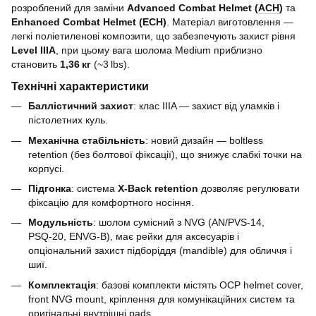
розроблений для заміни
Advanced Combat Helmet (
ACH
)
та
Enhanced Combat Helmet (ECH)
. Матеріал виготовлення —
легкі поліетиленові композити, що забезпечують захист рівня
Level IIIA
, при цьому вага шолома Medium приблизно
становить
1,36 кг
(~3 lbs).
Технічні характеристики
Баллістичний захист
: клас IIIA — захист від уламків і
пістолетних куль.
Механічна стабільність
: новий дизайн — boltless
retention (без болтової фіксації), що знижує слабкі точки на
корпусі.
Підгонка
: система
X‑Back retention
дозволяє регулювати
фіксацію для комфортного носіння.
Модульність
: шолом сумісний з NVG (AN/PVS‑14,
PSQ‑20, ENVG‑B), має рейки для аксесуарів і
опціональний захист підборіддя (mandible) для обличчя і
шиї.
Комплектація
: базові комплекти містять OCP helmet cover,
front NVG mount, кріплення для комунікаційних систем та
оригінальні внутрішні pads.