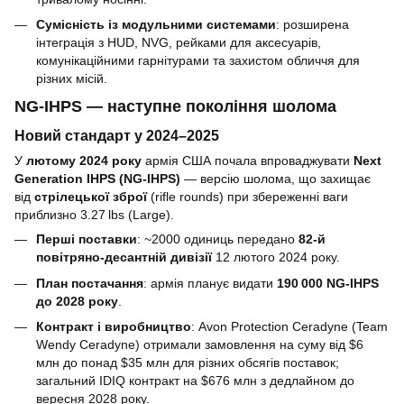
Сумісність із модульними системами
: розширена
інтеграція з HUD, NVG, рейками для аксесуарів,
комунікаційними гарнітурами та захистом обличчя для
різних місій.
NG‑IHPS — наступне покоління шолома
Новий стандарт у 2024–2025
У
лютому 2024 року
армія США почала впроваджувати
Next
Generation IHPS (NG‑IHPS)
— версію шолома, що захищає
від
стрілецької зброї
(rifle rounds) при збереженні ваги
приблизно 3.27 lbs (Large).
Перші поставки
: ~2000 одиниць передано
82‑й
повітряно-десантній дивізії
12 лютого 2024 року.
План постачання
: армія планує видати
190 000 NG‑IHPS
до 2028 року
.
Контракт і виробництво
: Avon Protection Ceradyne (Team
Wendy Ceradyne) отримали замовлення на суму від $6
млн до понад $35 млн для різних обсягів поставок;
загальний IDIQ контракт на $676 млн з дедлайном до
вересня 2028 року.