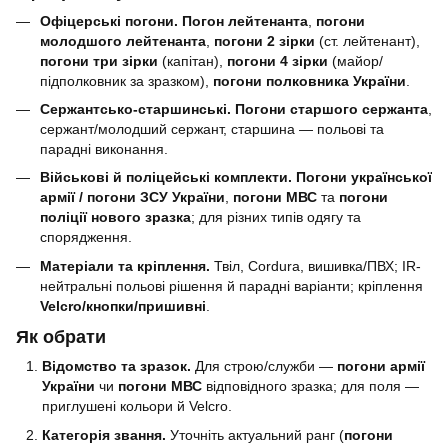
Офіцерські погони.
Погон лейтенанта
,
погони
молодшого лейтенанта
,
погони 2 зірки
(ст. лейтенант),
погони три зірки
(капітан),
погони 4 зірки
(майор/
підполковник за зразком),
погони полковника України
.
Сержантсько-старшинські.
Погони старшого сержанта
,
сержант/молодший сержант, старшина — польові та
парадні виконання.
Військові й поліцейські комплекти.
Погони української
армії / погони ЗСУ України
,
погони МВС
та
погони
поліції нового зразка
; для різних типів одягу та
спорядження.
Матеріали та кріплення.
Твіл, Cordura, вишивка/ПВХ; IR-
нейтральні польові рішення й парадні варіанти; кріплення
Velcro/кнопки/пришивні
.
Як обрати
Відомство та зразок.
Для строю/служби —
погони армії
України
чи
погони МВС
відповідного зразка; для поля —
приглушені кольори й Velcro.
Категорія звання.
Уточніть актуальний ранг (
погони