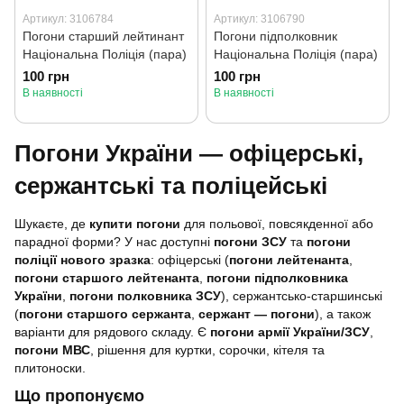
Артикул: 3106784
Артикул: 3106790
Погони старший лейтинант
Погони підполковник
Національна Поліція (пара)
Національна Поліція (пара)
100 грн
100 грн
В наявності
В наявності
Погони України — офіцерські,
сержантські та поліцейські
Шукаєте, де
купити погони
для польової, повсякденної або
парадної форми? У нас доступні
погони ЗСУ
та
погони
поліції нового зразка
: офіцерські (
погони лейтенанта
,
погони старшого лейтенанта
,
погони підполковника
України
,
погони полковника ЗСУ
), сержантсько-старшинські
(
погони старшого сержанта
,
сержант — погони
), а також
варіанти для рядового складу. Є
погони армії України/ЗСУ
,
погони МВС
, рішення для куртки, сорочки, кітеля та
плитоноски.
Що пропонуємо