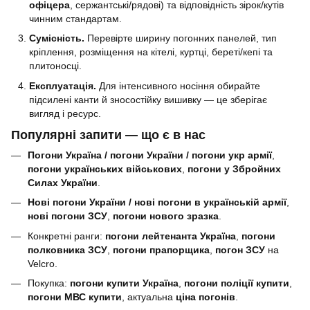
офіцера
, сержантські/рядові) та відповідність зірок/кутів
чинним стандартам.
Сумісність.
Перевірте ширину погонних панелей, тип
кріплення, розміщення на кітелі, куртці, береті/кепі та
плитоносці.
Експлуатація.
Для інтенсивного носіння обирайте
підсилені канти й зносостійку вишивку — це зберігає
вигляд і ресурс.
Популярні запити — що є в нас
Погони Україна / погони України / погони укр армії
,
погони українських військових
,
погони у Збройних
Силах України
.
Нові погони України / нові погони в українській армії
,
нові погони ЗСУ
,
погони нового зразка
.
Конкретні ранги:
погони лейтенанта Україна
,
погони
полковника ЗСУ
,
погони прапорщика
,
погон ЗСУ
на
Velcro.
Покупка:
погони купити Україна
,
погони поліції купити
,
погони МВС купити
, актуальна
ціна погонів
.