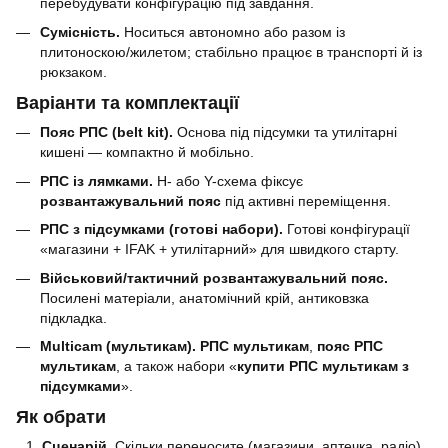
перебудувати конфігурацію під завдання.
Сумісність.
Носиться автономно або разом із
плитоноскою/жилетом; стабільно працює в транспорті й із
рюкзаком.
Варіанти та комплектації
Пояс РПС (belt kit).
Основа під підсумки та утилітарні
кишені — компактно й мобільно.
РПС із лямками.
Н- або Y-схема фіксує
розвантажувальний пояс
під активні переміщення.
РПС з підсумками (готові набори).
Готові конфігурації
«магазини + IFAK + утилітарний» для швидкого старту.
Військовий/тактичний розвантажувальний пояс.
Посилені матеріали, анатомічний крій, антиковзка
підкладка.
Multicam (мультикам).
РПС мультикам
,
пояс РПС
мультикам
, а також набори «
купити РПС мультикам з
підсумками
».
Як обрати
Сценарій.
Скільки переносите (магазини, аптечка, радіо),