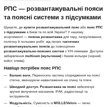
РПС — розвантажувальні пояси
та поясні системи з підсумками
Шукаєте, де
купити розвантажувальний пояс
або
пояс РПС
з підсумками
в Києві та по всій Україні? У нашому
асортименті —
поясна розвантажка
для тиру, патрулювання,
полігону й польових робіт: від легких
тактичних
розвантажувальних поясів
до повноцінних
розвантажувально-поясних систем
з Y/H-лямками. Доступні
забарвлення
multicam (мультикам)
і базові кольори (чорний,
койот, олива).
Навіщо потрібен пояс РПС
Баланс ваги.
Переносить частину спорядження на пояс/
стегна, зменшуючи навантаження на спину та плечі.
Швидкий доступ.
Розвантажка на поясі
забезпечує
зручне вилучення магазинів, IFAK, радіостанції та
інструментів.
Модульність.
Сумісність із
MOLLE/Velcro
— легко