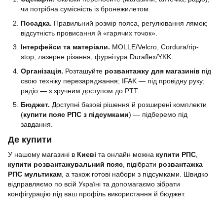
чи потрібна сумісність із бронежилетом.
Посадка.
Правильний розмір пояса, регулювання лямок;
відсутність провисання й «гарячих точок».
Інтерфейси та матеріали.
MOLLE/Velcro, Cordura/rip-
stop, лазерне різання, фурнітура Duraflex/YKK.
Організація.
Розташуйте
розвантажку для магазинів
під
свою техніку перезаряджання; IFAK — під провідну руку;
радіо — з зручним доступом до PTT.
Бюджет.
Доступні базові рішення й розширені комплекти
(
купити пояс РПС з підсумками
) — підберемо під
завдання.
Де купити
У нашому магазині в
Києві
та онлайн можна
купити РПС
,
купити розвантажувальний пояс
, підібрати
розвантажка
РПС мультикам
, а також готові набори з підсумками. Швидко
відправляємо по всій Україні та допомагаємо зібрати
конфігурацію під ваш профіль використання й бюджет.