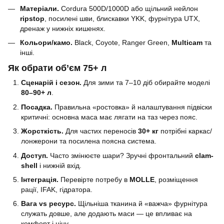
Матеріали.
Cordura 500D/1000D або щільний нейлон
ripstop
, посилені шви, блискавки YKK, фурнітура UTX,
дренаж у нижніх кишенях.
Кольори/камо.
Black, Coyote, Ranger Green,
Multicam
та
інші.
Як обрати об’єм
75+ л
Сценарій і сезон.
Для зими та 7–10 діб обирайте моделі
80–90+ л
.
Посадка.
Правильна «ростовка» й налаштування підвіски
критичні: основна маса має лягати на таз через пояс.
Жорсткість.
Для частих переносів
30+ кг
потрібні каркас/
лонжерони та посилена поясна система.
Доступ.
Часто змінюєте шари? Зручні фронтальний
clam-
shell
і нижній вхід.
Інтеграція.
Перевірте потребу в
MOLLE
, розміщення
рації, IFAK, гідратора.
Вага vs ресурс.
Щільніша тканина й «важча» фурнітура
служать довше, але додають маси — це впливає на
комфорт і ціну.