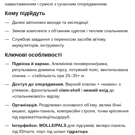
навантаженням і сумісні з сучасним спорядженням.
Кому підійдуть
Далекі автономні виходи та експедиції.
Зимові комплекти з об’ємним одягом і теплим спальником.
Службові завдання з переносом засобів зв’язку,
акумуляторів, інструменту.
Ключові особливості
Підвіска й каркас.
Алюмінієві лонжерони/рама,
регульована довжина торсу, потужний пояс, вентильована
спинка — стабільність при 25–35+ кг.
Доступ до спорядження.
Верхній клапан + «комин» з
утяжкою, фронтальний
clam-shell
і
нижній вхід
до
«спальникового» відсіку.
Організація.
Розділювач основного об’єму, великі бічні
кишені, адмін-панель, компресійні стропи, точки кріплення
під каремат/палиці/льодоруб.
Інтерфейси.
MOLLE/PALS
для підсумків, велкро-панель
під ID/патчі, порт під шланг
гідратора
.