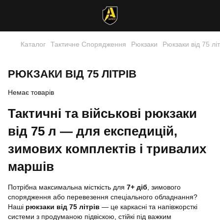
Каталог
Тактичне Спорядження
Рюкзаки
Рюкзаки від 75 літ
РЮКЗАКИ ВІД 75 ЛІТРІВ
Немає товарів
Тактичні та військові рюкзаки
від 75 л
— для експедицій,
зимових комплектів і тривалих
маршів
Потрібна максимальна місткість для
7+ діб
, зимового
спорядження або перевезення спеціального обладнання?
Наші
рюкзаки від 75 літрів
— це каркасні та напівжорсткі
системи з продуманою підвіскою, стійкі під важким