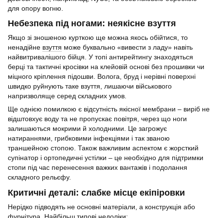
для опору вогню.
Небезпека під ногами: неякісне взуття
Якщо зі зношеною курткою ще можна якось обійтися, то
ненадійне
взуття
може буквально «вивести з ладу» навіть
найвитривалішого бійця. У топі антирейтингу знаходяться
берці та тактичні кросівки на клейовій основі без прошивки чи
міцного кріплення підошви. Волога, бруд і нерівні поверхні
швидко руйнують таке взуття, лишаючи військового
напризволяще серед складних умов.
Ще однією помилкою є відсутність якісної мембрани – виріб не
відштовхує воду та не пропускає повітря, через що ноги
залишаються мокрими й холодними. Це загрожує
натираннями, грибковими інфекціями і так званою
траншейною стопою. Також важливим аспектом є жорсткий
супінатор і ортопедичні устілки – це необхідно для підтримки
стопи під час перенесення важких вантажів і подолання
складного рельєфу.
Критичні деталі: слабке місце екіпіровки
Нерідко підводять не основні матеріали, а конструкція або
фурнітура. Найбільш типові недоліки: