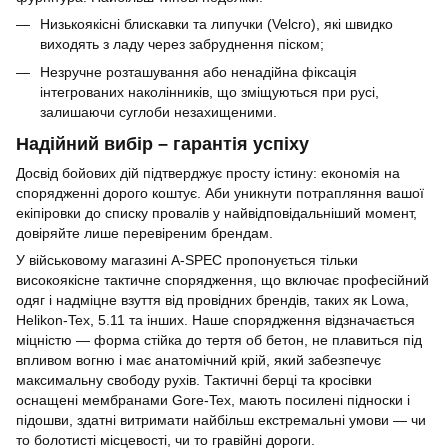
Низькоякісні блискавки та липучки (Velcro), які швидко
виходять з ладу через забруднення піском;
Незручне розташування або ненадійна фіксація
інтегрованих наколінників, що зміщуються при русі,
залишаючи суглоби незахищеними.
Надійний вибір – гарантія успіху
Досвід бойових дій підтверджує просту істину: економія на
спорядженні дорого коштує. Аби уникнути потрапляння вашої
екіпіровки до списку провалів у найвідповідальніший момент,
довіряйте лише перевіреним брендам.
У військовому магазині A-SPEC пропонується тільки
високоякісне тактичне спорядження, що включає професійний
одяг і надміцне взуття від провідних брендів, таких як Lowa,
Helikon-Tex, 5.11 та інших. Наше спорядження відзначається
міцністю — форма стійка до тертя об бетон, не плавиться під
впливом вогню і має анатомічний крій, який забезпечує
максимальну свободу рухів. Тактичні берці та кросівки
оснащені мембранами Gore-Tex, мають посилені підноски і
підошви, здатні витримати найбільш екстремальні умови — чи
то болотисті місцевості, чи то гравійні дороги.