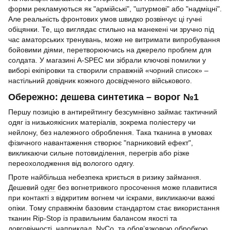
форми рекламуються як "армійські", "штурмові" або "надміцні".
Але реальність фронтових умов швидко розвінчує ці гучні
обіцянки. Те, що виглядає стильно на манекені чи зручно під
час аматорських тренувань, може не витримати випробування
бойовими діями, перетворюючись на джерело проблем для
солдата. У магазині A-SPEC ми зібрали ключові помилки у
виборі екіпіровки та створили справжній «чорний список» –
настільний довідник кожного досвідченого військового.
Обережно: дешева синтетика – ворог №1
Першу позицію в антирейтингу безсумнівно займає тактичний
одяг із низькоякісних матеріалів, зокрема поліестеру чи
нейлону, без належного оброблення. Така тканина в умовах
фізичного навантаження створює "парниковий ефект",
викликаючи сильне потовиділення, перегрів або різке
переохолодження від вологого одягу.
Проте найбільша небезпека криється в ризику займання.
Дешевий
одяг
без вогнетривкого просочення може плавитися
при контакті з відкритим вогнем чи іскрами, викликаючи важкі
опіки. Тому справжнім базовим стандартом стає використання
тканин Rip-Stop із правильним балансом якості та
довговічності, наприклад, NyCo, та обов’язковою обробкою