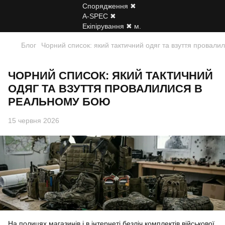
Блог
Чорний список: який тактичний одяг та взуття провал
ЧОРНИЙ СПИСОК: ЯКИЙ ТАКТИЧНИЙ
ОДЯГ ТА ВЗУТТЯ ПРОВАЛИЛИСЯ В
РЕАЛЬНОМУ БОЮ
15 червня 2026
На полицях магазинів і в інтернеті безліч комплектів військової