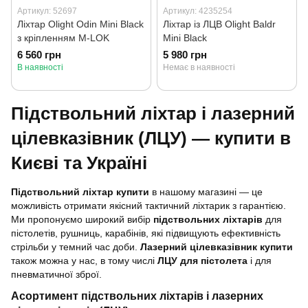
Артикул: 52697
Артикул: 4235254
Ліхтар Olight Odin Mini Black
Ліхтар із ЛЦВ Olight Baldr
з кріпленням M-LOK
Mini Black
6 560 грн
5 980 грн
В наявності
Немає в наявності
Підствольний ліхтар і лазерний
цілевказівник (ЛЦУ) — купити в
Києві та Україні
П
ідствольний ліхтар купити
в нашому магазині — це
можливість отримати якісний тактичний ліхтарик з гарантією.
Ми пропонуємо широкий вибір
п
ідствольних ліхтарів
для
пістолетів, рушниць, карабінів, які підвищують ефективність
стрільби у темний час доби.
Лазерний цілевказівник купити
також можна у нас, в тому числі
ЛЦУ для пістолета
і для
пневматичної зброї.
Асортимент підствольних ліхтарів і лазерних