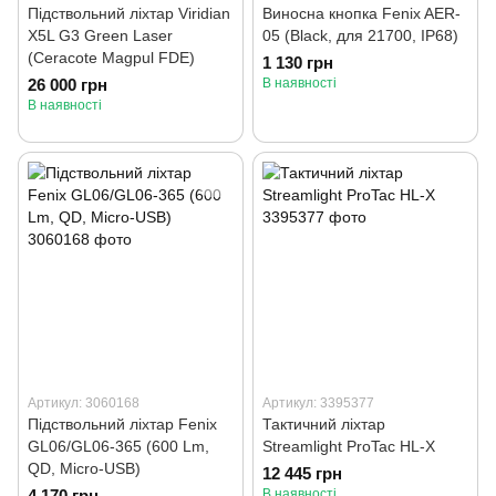
Підствольний ліхтар Viridian
Виносна кнопка Fenix AER-
X5L G3 Green Laser
05 (Black, для 21700, IP68)
(Ceracote Magpul FDE)
1 130 грн
26 000 грн
В наявності
В наявності
Артикул: 3060168
Артикул: 3395377
Підствольний ліхтар Fenix
Тактичний ліхтар
GL06/GL06-365 (600 Lm,
Streamlight ProTac HL-X
QD, Micro-USB)
12 445 грн
4 170 грн
В наявності