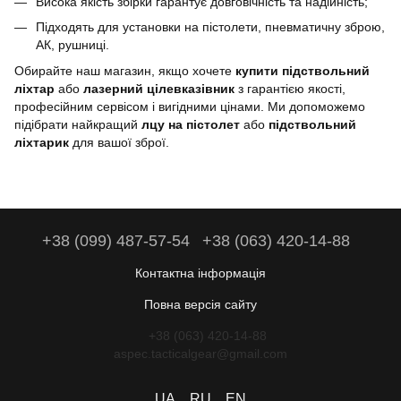
Висока якість збірки гарантує довговічність та надійність;
Підходять для установки на пістолети, пневматичну зброю,
АК, рушниці.
Обирайте наш магазин, якщо хочете
купити п
ідствольний
ліхтар
або
лазерний цілевказівник
з гарантією якості,
професійним сервісом і вигідними цінами. Ми допоможемо
підібрати найкращий
лцу на пістолет
або
п
ідствольний
ліхтарик
для вашої зброї.
+38 (099) 487-57-54
+38 (063) 420-14-88
Контактна інформація
Повна версія сайту
+38 (063) 420-14-88
aspec.tacticalgear@gmail.com
UA
RU
EN