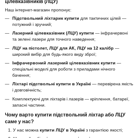
цілевказівників (ЛЦУ)
Наш інтернет-магазин пропонує:
П
ідствольний
ліхтарик купити
для тактичних цілей —
потужний і зручний;
Лазерний цілевказівник (ЛЦУ) купити
— інфрачервоні
та зелені лазери для точного наведення;
ЛЦУ на пістолет, ЛЦУ для АК, ЛЦУ на 12 калібр
—
широкий вибір для будь-якого виду зброї;
Інфрачервоний лазерний цілевказівник купити
—
спеціальні моделі для роботи з приладами нічного
бачення;
Ліхтарі п
ідствольні купити в Україні
— перевірена якість
і довговічність;
Комплектуючі для ліхтарів і лазерів — кріплення, батареї,
запасні частини.
Чому варто купити підствольний ліхтар або ЛЦУ
саме у нас?
У нас можна
купити ЛЦУ в Україні
з гарантією якості;