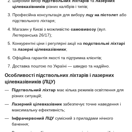
Широкий вибір
п
ідствольних ліхтарів
та
лазерних
цілевказівників
різних калібрів і типів;
Професійна консультація для вибору
лцу на пістолет
або
підствольного ліхтаря;
Магазин у Києві з можливістю
самовивозу
(вул.
Лютеранська 26/17);
Конкурентні ціни і регулярні акції на
подствольні ліхтарі
та
лазерні цілевказівники
;
Офіційна гарантія якості та підтримка клієнтів;
Доставка поштою по Україні — швидко та надійно.
Особливості підствольних ліхтарів і лазерних
цілевказівників (ЛЦУ)
П
ідствольний ліхтар
має кілька режимів освітлення для
різних ситуацій;
Лазерний цілевказівник
забезпечує точне наведення і
максимальну ефективність;
Інфрачервоний ЛЦУ
сумісний з приладами нічного
бачення;