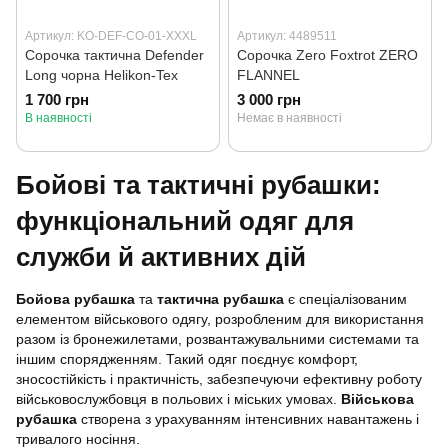
Артикул: KO-DEF-CO-01-XXXL
Артикул: 4489511
Сорочка тактична Defender
Сорочка Zero Foxtrot ZERO
Long чорна Helikon-Tex
FLANNEL
1 700 грн
3 000 грн
В наявності
Немає в наявності
Бойові та тактичні рубашки:
функціональний одяг для
служби й активних дій
Бойова рубашка
та
тактична рубашка
є спеціалізованим
елементом військового одягу, розробленим для використання
разом із бронежилетами, розвантажувальними системами та
іншим спорядженням. Такий одяг поєднує комфорт,
зносостійкість і практичність, забезпечуючи ефективну роботу
військовослужбовця в польових і міських умовах.
Військова
рубашка
створена з урахуванням інтенсивних навантажень і
тривалого носіння.