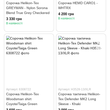
Сорочка Helikon-Tex
Сорочка HEMD CARO1 -
GREYMAN - Nylon Sorona
WHTRX
Blend True Grey Checkered
4 200 грн
3 330 грн
В наявності
В наявності
Артикул: 6308722
Артикул: H3528-13/XLR
Сорочка Helikon-Tex
Сорочка тактична Helikon-
Woodsman shirt
Tex Defender MK2 Long
Coyote/Taiga Green
Sleeve - Khaki
3 600 грн
2 000 грн