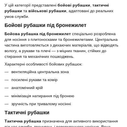
У цій категорії представлені
бойові рубашки
,
тактичні
рубашки
та
військові рубашки
, адаптовані до реальних
умов служби.
Бойові рубашки під бронежилет
Бойова рубашка під бронежилет
спеціально розроблена
для носіння з плитоносками та бронежилетами. Центральна
частина виготовляється з дихаючих матеріалів, що відводять
вологу, а рукави та плечі — з міцних тканин, стійких до
стирання та механічних пошкоджень.
Характерні особливості бойових рубашок:
вентиляційна центральна зона
посилені рукави та комір
анатомічний крій
мінімізація натирання під бронею
зручність при тривалому носінні
Тактичні рубашки
Тактична рубашка
призначена для активного використання
під час служби, тренувань і повсякденного носіння. Вона