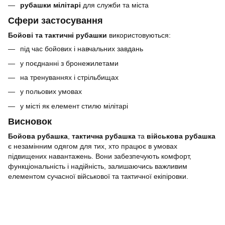
рубашки мілітарі
для служби та міста
Сфери застосування
Бойові та тактичні рубашки
використовуються:
під час бойових і навчальних завдань
у поєднанні з бронежилетами
на тренуваннях і стрільбищах
у польових умовах
у місті як елемент стилю мілітарі
Висновок
Бойова рубашка
,
тактична рубашка
та
військова рубашка
є незамінним одягом для тих, хто працює в умовах
підвищених навантажень. Вони забезпечують комфорт,
функціональність і надійність, залишаючись важливим
елементом сучасної військової та тактичної екіпіровки.