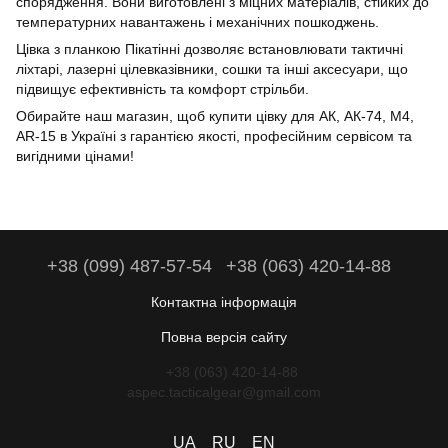
спорядження. Вони виготовлені з міцних матеріалів, стійких до
температурних навантажень і механічних пошкоджень.
Цівка з планкою Пікатінні дозволяє встановлювати тактичні
ліхтарі, лазерні цілевказівники, сошки та інші аксесуари, що
підвищує ефективність та комфорт стрільби.
Обирайте наш магазин, щоб купити цівку для АК, АК-74, М4,
AR-15 в Україні з гарантією якості, професійним сервісом та
вигідними цінами!
+38 (099) 487-57-54
+38 (063) 420-14-88
Контактна інформація
Повна версія сайту
+38 (063) 420-14-88
aspec.tacticalgear@gmail.com
UA
RU
EN