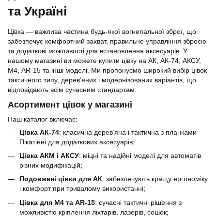
та Україні
Цівка — важлива частина будь-якої вогнепальної зброї, що
забезпечує комфортний захват, правильне управління зброєю
та додаткові можливості для встановлення аксесуарів. У
нашому магазині ви можете купити цівку на АК, АК-74, АКСУ,
М4, AR-15 та інші моделі. Ми пропонуємо широкий вибір цівок
тактичного типу, дерев’яних і модернізованих варіантів, що
відповідають всім сучасним стандартам.
Асортимент цівок у магазині
Наш каталог включає:
Цівка АК-74
: класична дерев’яна і тактична з планками
Пікатінні для додаткових аксесуарів;
Цівка АКМ і АКСУ
: міцні та надійні моделі для автоматів
різних модифікацій;
Подовжені
цівки для АК
: забезпечують кращу ергономіку
і комфорт при тривалому використанні;
Цівка для М4 та AR-15
: сучасні тактичні рішення з
можливістю кріплення ліхтарів, лазерів, сошок;