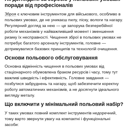
поради від професіоналів
Зброя
є ключовим інструментом для військового, особливо в
польових умовах, де не уникаєш пилу, піску, вологи та нагару.
Регулярний догляд за нею — це запорука безперебійної
роботи механізмів у найважливіший момент і зменшення
ризику їх несправності. Чищення зброї в польових умовах не
потребує багатого арсеналу інструментів, головне —
дотримуватися базових принципів та технологій очищення.
Основи польового обслуговування
Основна відмінність чищення в польових умовах від
стаціонарного обумовлена браком ресурсів і часу, тому тут
важливі швидкість і ефективність. Головне завдання —
позбутися забруднень та нагару, щоб забезпечити коректну
роботу автоматичних механізмів, а не досягнути ідеального
вигляду металу.
Що включити у мінімальний польовий набір?
У таких умовах повний комплект інструментів недоречний,
тому варто звернути увагу на компактні і функціональні
засоби: