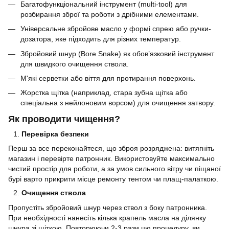
Багатофункціональний інструмент (multi-tool) для
розбирання зброї та роботи з дрібними елементами.
Універсальне збройове масло у формі спрею або ручки-
дозатора, яке підходить для різних температур.
Збройовий шнур (Bore Snake) як обов’язковий інструмент
для швидкого очищення ствола.
М'які серветки або віття для протирання поверхонь.
Жорстка щітка (наприклад, стара зубна щітка або
спеціальна з нейлоновим ворсом) для очищення затвору.
Як проводити чищення?
Перевірка безпеки
Перш за все переконайтеся, що зброя розряджена: витягніть
магазин і перевірте патронник. Використовуйте максимально
чистий простір для роботи, а за умов сильного вітру чи піщаної
бурі варто прикрити місце ремонту тентом чи плащ-палаткою.
Очищення ствола
Пропустіть збройовий шнур через ствол з боку патронника.
При необхідності нанесіть кілька крапель масла на ділянку
шнура зі щіткою. Повторюючи 2-3 рази цю процедуру, ви