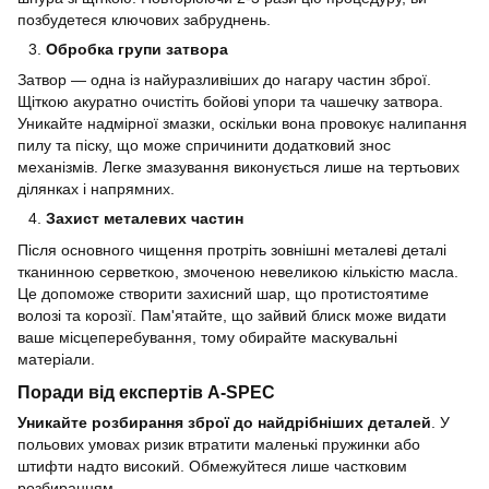
позбудетеся ключових забруднень.
Обробка групи затвора
Затвор — одна із найуразливіших до нагару частин зброї.
Щіткою акуратно очистіть бойові упори та чашечку затвора.
Уникайте надмірної змазки, оскільки вона провокує налипання
пилу та піску, що може спричинити додатковий знос
механізмів. Легке змазування виконується лише на тертьових
ділянках і напрямних.
Захист металевих частин
Після основного чищення протріть зовнішні металеві деталі
тканинною серветкою, змоченою невеликою кількістю масла.
Це допоможе створити захисний шар, що протистоятиме
волозі та корозії. Пам'ятайте, що зайвий блиск може видати
ваше місцеперебування, тому обирайте маскувальні
матеріали.
Поради від експертів A-SPEC
Уникайте розбирання зброї до найдрібніших деталей
. У
польових умовах ризик втратити маленькі пружинки або
штифти надто високий. Обмежуйтеся лише частковим
розбиранням.