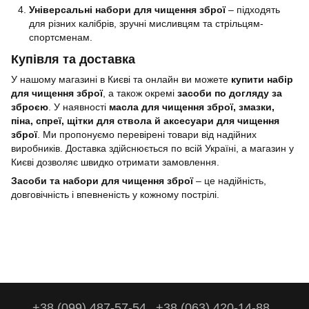
Універсальні набори для чищення зброї
– підходять
для різних калібрів, зручні мисливцям та стрільцям-
спортсменам.
Купівля та доставка
У нашому магазині в Києві та онлайн ви можете
купити набір
для чищення зброї
, а також окремі
засоби по догляду за
зброєю
. У наявності
масла для чищення зброї, змазки,
піна, спреї, щітки для ствола й аксесуари для чищення
зброї
. Ми пропонуємо перевірені товари від надійних
виробників. Доставка здійснюється по всій Україні, а магазин у
Києві дозволяє швидко отримати замовлення.
Засоби та набори для чищення зброї
– це надійність,
довговічність і впевненість у кожному пострілі.
+38 (099) 487-57-54
+38 (063) 420-14-88