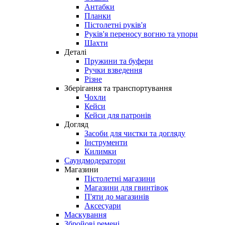
Антабки
Планки
Пістолетні руків'я
Руків'я переносу вогню та упори
Шахти
Деталі
Пружини та буфери
Ручки взведення
Різне
Зберігання та транспортування
Чохли
Кейси
Кейси для патронів
Догляд
Засоби для чистки та догляду
Інструменти
Килимки
Саундмодератори
Магазини
Пістолетні магазини
Магазини для гвинтівок
П'яти до магазинів
Аксесуари
Маскування
Збройові ремені