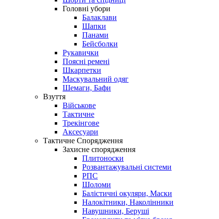
Головні убори
Балаклави
Шапки
Панами
Бейсболки
Рукавички
Поясні ремені
Шкарпетки
Маскувальний одяг
Шемаги, Бафи
Взуття
Військове
Тактичне
Трекінгове
Аксесуари
Тактичне Спорядження
Захисне спорядження
Плитоноски
Розвантажувальні системи
РПС
Шоломи
Балістичні окуляри, Маски
Налокітники, Наколінники
Навушники, Беруші