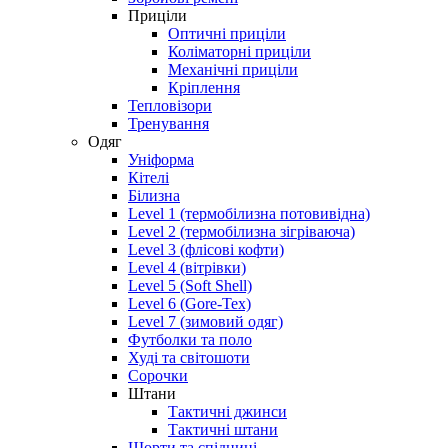
Приціли
Оптичні приціли
Коліматорні приціли
Механічні приціли
Кріплення
Тепловізори
Тренування
Одяг
Уніформа
Кітелі
Білизна
Level 1 (термобілизна потовивідна)
Level 2 (термобілизна зігріваюча)
Level 3 (флісові кофти)
Level 4 (вітрівки)
Level 5 (Soft Shell)
Level 6 (Gore-Tex)
Level 7 (зимовий одяг)
Футболки та поло
Худі та світошоти
Сорочки
Штани
Тактичні джинси
Тактичні штани
Шорти та спідниці