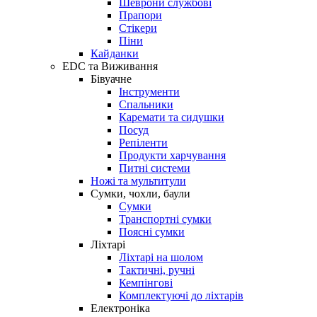
Шеврони службові
Прапори
Стікери
Піни
Кайданки
EDC та Виживання
Бівуачне
Інструменти
Спальники
Каремати та сидушки
Посуд
Репіленти
Продукти харчування
Питні системи
Ножі та мультитули
Сумки, чохли, баули
Сумки
Транспортні сумки
Поясні сумки
Ліхтарі
Ліхтарі на шолом
Тактичні, ручні
Кемпінгові
Комплектуючі до ліхтарів
Електроніка