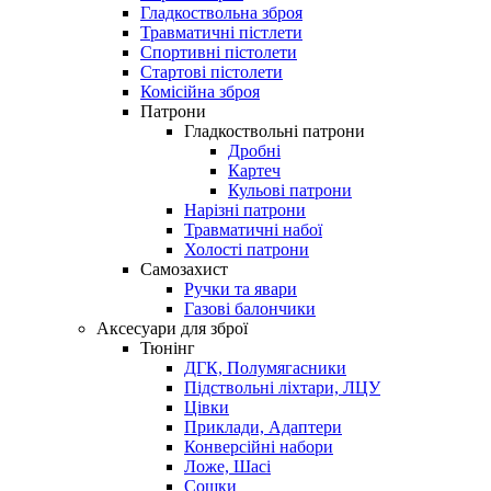
Гладкоствольна зброя
Травматичні пістлети
Спортивні пістолети
Стартові пістолети
Комісійна зброя
Патрони
Гладкоствольні патрони
Дробні
Картеч
Кульові патрони
Нарізні патрони
Травматичні набої
Холості патрони
Самозахист
Ручки та явари
Газові балончики
Аксесуари для зброї
Тюнінг
ДГК, Полумягасники
Підствольні ліхтари, ЛЦУ
Цівки
Приклади, Адаптери
Конверсійні набори
Ложе, Шасі
Сошки