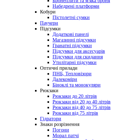
Бронеплити та м'яка броня
Набедрені платформи
Кобури
Пістолетні сумки
Паучери
Підсумки
Додаткові панелі
Магазинні підсумки
Гранатні підсумки
Підсумки для аксесуарів
Підсумки для скидання
Утилітарні підсумки
Оптичні прилади
ПНБ, Тепловізори
Далекоміри
Біноклі та монокуляри
Рюкзаки
Рюкзаки до 20 літрів
Рюкзаки від 20 до 40 літрів
Рюкзаки від 40 до 75 літрів
Рюкзаки від 75 літрів
Гідратори
Знаки розрізнення
Погони
Морал патчі