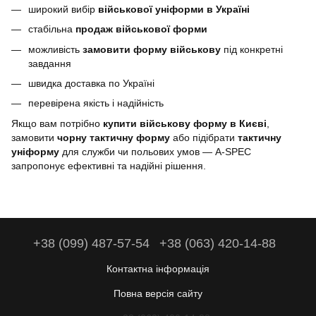
широкий вибір
військової уніформи в Україні
стабільна
продаж військової форми
можливість
замовити форму військову
під конкретні
завдання
швидка доставка по Україні
перевірена якість і надійність
Якщо вам потрібно
купити військову форму в Києві
,
замовити
чорну тактичну форму
або підібрати
тактичну
уніформу
для служби чи польових умов — A-SPEC
запропонує ефективні та надійні рішення.
+38 (099) 487-57-54
+38 (063) 420-14-88
Контактна інформація
Повна версія сайту