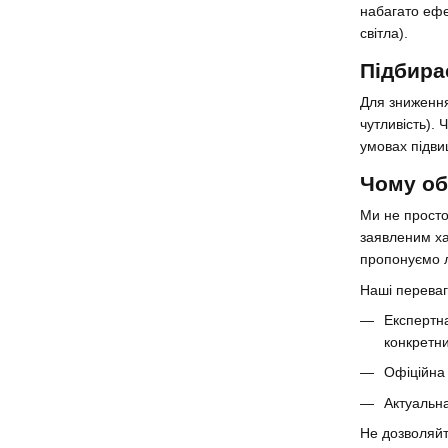
набагато ефе
світла).
Підбира
Для зниження
чутливість).
умовах підви
Чому об
Ми не просто
заявленим ха
пропонуємо л
Наші переваг
Експертна
конкретни
Офіційна 
Актуальна
Не дозволяйт