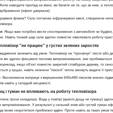
 Коли наводите прилад на вікно, ви бачите не те, що за ним, а тепл
відображення (ефект дзеркала).
равжня фізика? Скло поглинає інфрачервоні хвилі, створюючи неп
овізора.
ія
: Якщо вам потрібно вести спостереження з автомобіля чи будівлі,
не. Навіть тонкий шар скла здатен повністю нівелювати роботу прис
пловізор "не працює" у густих зелених заростях
вердження залежить від умов. Тепловізор не "просвічує" листя або д
те він здатен фіксувати теплове випромінювання, яке пробивається
априклад, якщо об’єкт повністю закритий стовбуром дерева, то сенс
ься у кущах, навіть незначні "пікселі" тепла зможуть видати її прису
о
: Високоякісна матриця з вирішенням 640х480 пікселів значно підв
тів навіть у складній місцевості.
щ і туман не впливають на роботу тепловізора
тина трохи складніша. Вода у повітрі (краплі дощу чи туману) здат
 випромінювання. У результаті у сильний злив або густий туман е
авді може скоротитися приблизно вдвічі. Проте навіть за таких умов