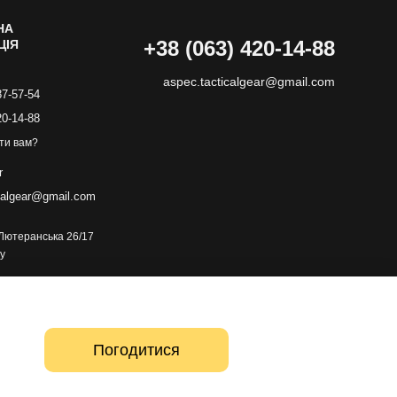
НА
+38 (063) 420-14-88
ЦІЯ
aspec.tacticalgear@gmail.com
87-57-54
20-14-88
ти вам?
r
calgear@gmail.com
. Лютеранська 26/17
у
Погодитися