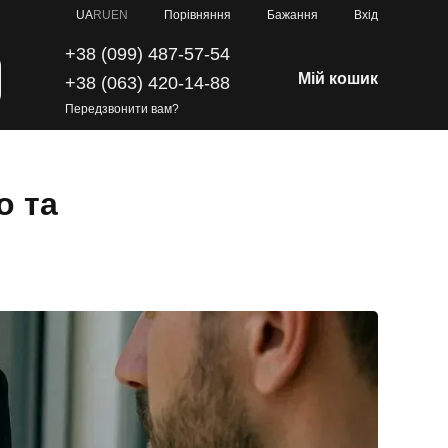
Порівняння
UA
RU
EN
Бажання
Вхід
+38 (099) 487-57-54
Мій кошик
+38 (063) 420-14-88
Передзвонити вам?
о та