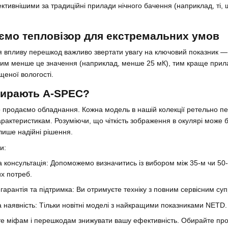
ктивнішими за традиційні прилади нічного бачення (наприклад, ті,
ємо тепловізор для екстремальних умов
 впливу перешкод важливо звертати увагу на ключовий показник 
 Чим менше це значення (наприклад, менше 25 мК), тим краще прилад
щеної вологості.
ирають A-SPEC?
 продаємо обладнання. Кожна модель в нашій колекції ретельно пер
рактеристикам. Розуміючи, що чіткість зображення в окулярі може 
ише надійні рішення.
и:
 консультація: Допоможемо визначитись із вибором між 35-м чи 50
х потреб.
гарантія та підтримка: Ви отримуєте техніку з повним сервісним су
 наявність: Тільки новітні моделі з найкращими показниками NETD.
е міфам і перешкодам знижувати вашу ефективність. Обирайте про