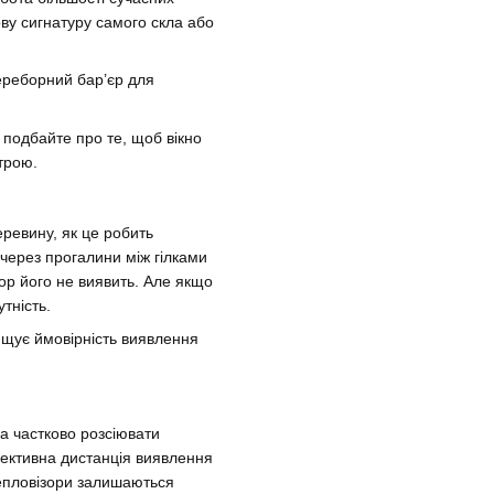
ову сигнатуру самого скла або
ереборний бар’єр для
 подбайте про те, щоб вікно
трою.
еревину, як це робить
 через прогалини між гілками
ор його не виявить. Але якщо
тність.
ищує ймовірність виявлення
на частково розсіювати
фективна дистанція виявлення
 тепловізори залишаються