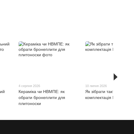
4 серпня 2026
10 липня 2026
ний
Кераміка чи НВМПЕ: як
Як зібрати тактичний поя
обрати бронеплити для
комплектація РПС
плитоноски