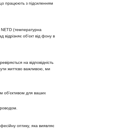
 що працюють з підсиленням
— NETD (температурна
 відрізняє об’єкт від фону в
евіряється на відповідність
бути життєво важливою, ми
-м об’єктивом для ваших
проводом.
фесійну оптику, яка виявляє