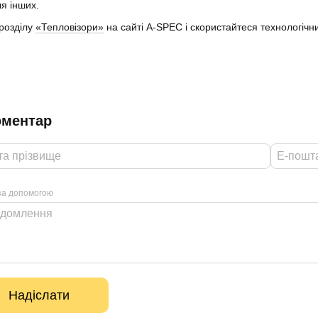
я інших.
 розділу
«Тепловізори»
на сайті A-SPEC і скористайтеся технологічн
оментар
 за допомогою
Надіслати