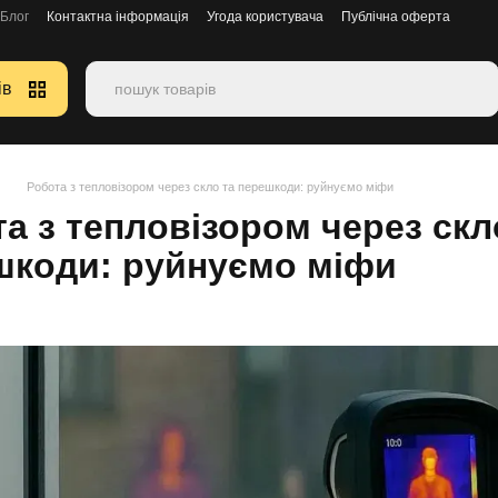
Блог
Контактна інформація
Угода користувача
Публічна оферта
ів
Робота з тепловізором через скло та перешкоди: руйнуємо міфи
а з тепловізором через скл
шкоди: руйнуємо міфи