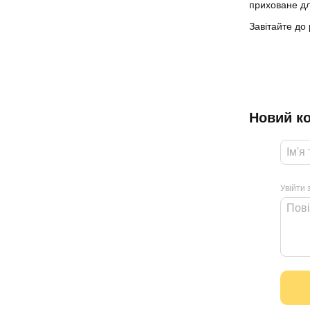
приховане дл
Завітайте до
Новий к
Увійти