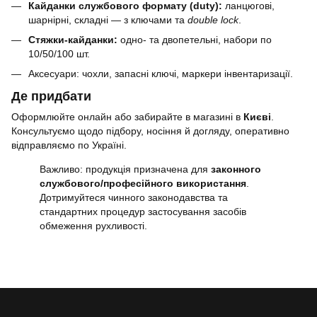
Кайданки службового формату (duty):
ланцюгові,
шарнірні, складні — з ключами та
double lock
.
Стяжки-кайданки:
одно- та двопетельні, набори по
10/50/100 шт.
Аксесуари: чохли, запасні ключі, маркери інвентаризації.
Де придбати
Оформлюйте онлайн або забирайте в магазині в
Києві
.
Консультуємо щодо підбору, носіння й догляду, оперативно
відправляємо по Україні.
Важливо: продукція призначена для
законного
службового/професійного використання
.
Дотримуйтеся чинного законодавства та
стандартних процедур застосування засобів
обмеження рухливості.