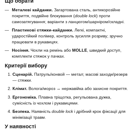
Що обрати
Металеві кайданки.
Загартована сталь, антикорозійне
покриття, подвійне блокування (
double lock
) проти
самозатягування; варіанти з ланцюгом/шарніром/складні.
Пластикові стяжки-кайданки.
Легкі, компактні,
ударостійкий полімер, контроль зусилля розриву; зручно
працювати в рукавицях.
Носіння.
Чохли на ремінь або
MOLLE
, швидкий доступ,
комплекти стяжок у пачках.
Критерії вибору
Сценарій.
Патруль/конвой — метал; масові заходи/резерв
— стяжки.
Клімат.
Волога/мороз → нержавійка або захисне покриття.
Ергономіка.
Плавна тріщотка, регульована дужка,
сумісність із чохлом і рукавицями.
Безпека.
Наявність
double lock
і дрібний крок фіксації для
мінімізації травм.
У наявності