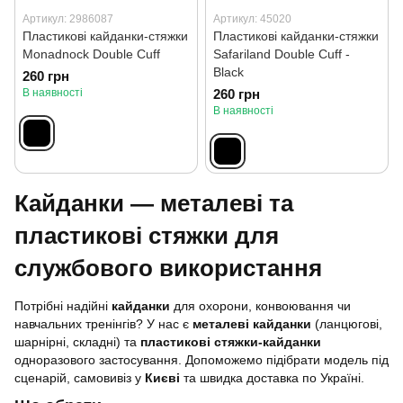
Артикул: 2986087
Артикул: 45020
Пластикові кайданки-стяжки
Пластикові кайданки-стяжки
Monadnock Double Cuff
Safariland Double Cuff -
Black
260 грн
В наявності
260 грн
В наявності
Кайданки — металеві та
пластикові стяжки для
службового використання
Потрібні надійні
кайданки
для охорони, конвоювання чи
навчальних тренінгів? У нас є
металеві кайданки
(ланцюгові,
шарнірні, складні) та
пластикові стяжки-кайданки
одноразового застосування. Допоможемо підібрати модель під
сценарій, самовивіз у
Києві
та швидка доставка по Україні.