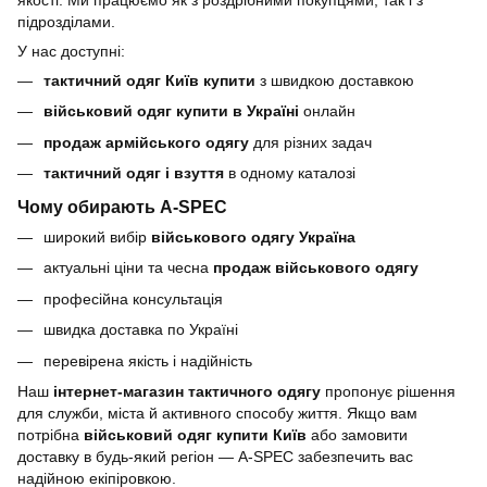
якості. Ми працюємо як з роздрібними покупцями, так і з
підрозділами.
У нас доступні:
тактичний одяг Київ купити
з швидкою доставкою
військовий одяг купити в Україні
онлайн
продаж армійського одягу
для різних задач
тактичний одяг і взуття
в одному каталозі
Чому обирають A-SPEC
широкий вибір
військового одягу Україна
актуальні ціни та чесна
продаж військового одягу
професійна консультація
швидка доставка по Україні
перевірена якість і надійність
Наш
інтернет-магазин тактичного одягу
пропонує рішення
для служби, міста й активного способу життя. Якщо вам
потрібна
військовий одяг купити Київ
або замовити
доставку в будь-який регіон — A-SPEC забезпечить вас
надійною екіпіровкою.