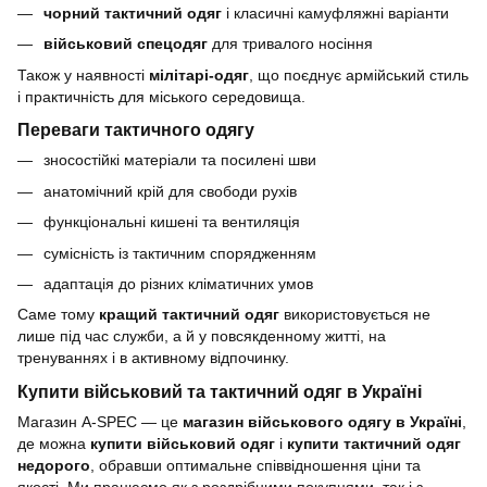
чорний тактичний одяг
і класичні камуфляжні варіанти
військовий спецодяг
для тривалого носіння
Також у наявності
мілітарі-одяг
, що поєднує армійський стиль
і практичність для міського середовища.
Переваги тактичного одягу
зносостійкі матеріали та посилені шви
анатомічний крій для свободи рухів
функціональні кишені та вентиляція
сумісність із тактичним спорядженням
адаптація до різних кліматичних умов
Саме тому
кращий тактичний одяг
використовується не
лише під час служби, а й у повсякденному житті, на
тренуваннях і в активному відпочинку.
Купити військовий та тактичний одяг в Україні
Магазин A-SPEC — це
магазин військового одягу в Україні
,
де можна
купити військовий одяг
і
купити тактичний одяг
недорого
, обравши оптимальне співвідношення ціни та