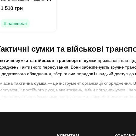
Tex
1 510 грн
В наявності
Тактичні сумки та військові трансп
актичні сумки
та
військові транспортні сумки
призначені для щод
ідряджень і активного пересування. Вони забезпечують зручне тран
а додаткового обладнання, зберігаючи порядок і швидкий доступ до 
учасна
тактична сумка
— це інструмент організації спорядження. 
ксплуатації: постійного руху, навантажень, зміни погодних умов і не
икористовуються військовими, інструкторами, співробітниками силов
ористувачами, які потребують надійного та функціонального рішен
 категорії представлені
тактичні плечові сумки
,
армійські трансп
умки
, а також універсальні моделі для повсякденного використання.
актичні сумки через плече
КЛІЄНТАМ
КОНТАКТ