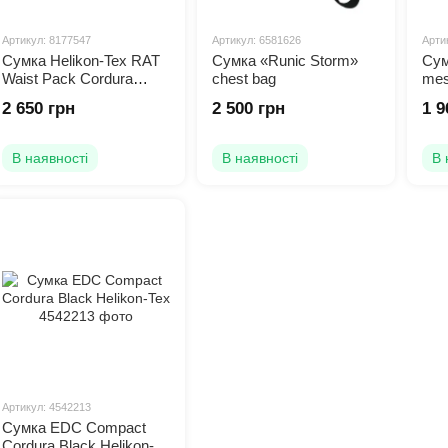
Артикул: 8177547
Артикул: 6581626
Арти
Сумка Helikon-Tex RAT
Сумка «Runic Storm»
Сум
Waist Pack Cordura
chest bag
mes
(Black)
2 650 грн
2 500 грн
1 9
В наявності
В наявності
В 
Артикул: 4542213
Сумка EDC Compact
Cordura Black Helikon-