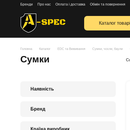
Перейти к основному контенту
Бренди
Про нас
Оплата і доставка
Обмін та повернення
Каталог товар
Головна
Каталог
EDC та Виживання
Сумки, чохли, баули
Сумки
С
Наявність
Бренд
Країна виробник