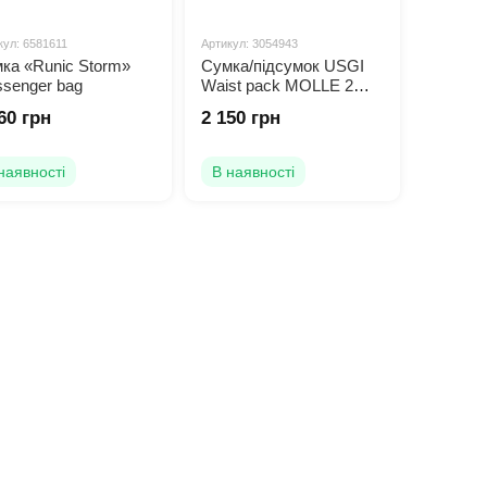
кул: 6581611
Артикул: 3054943
ка «Runic Storm»
Сумка/підсумок USGI
senger bag
Wаіst pack MOLLE 2
OCP
60 грн
2 150 грн
наявності
В наявності