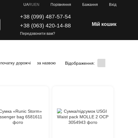
Порівняння
UA
RU
EN
Бажання
Вхід
+38 (099) 487-57-54
Мій кошик
+38 (063) 420-14-88
Передзвонити вам?
Відображення:
спочатку дорожчі
за назвою