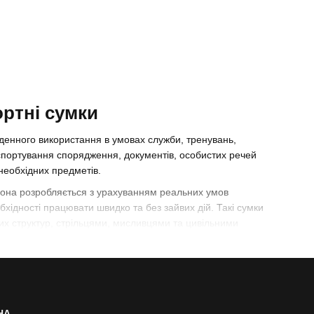
ортні сумки
енного використання в умовах служби, тренувань,
спортування спорядження, документів, особистих речей
необхідних предметів.
Вона розробляється з урахуванням реальних умов
обхідності працювати швидко та без зайвих дій. Такі сумки
их структур, стрільцями, мисливцями та цивільними
ня для транспортування спорядження.
ортні сумки
,
сумки великого об’єму
,
міські тактичні
НА