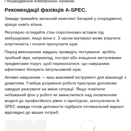
і пошкодження електронної начинки.
Рекомендації фахівців A-SPEC.
Завжди тримайте запасний комплект батарей у спорядженні,
краще навіть кілька.
Регулярно оглядайте стан поролонових вставок під
амбушурами, якщо вони є. З часом матеріал може втратити
еластичність і почати пропускати шум.
Перед виконанням завдань проведіть тестування: зробіть
пробний звук, наприклад, постріл або клацання металевими
предметами поруч, щоб переконатися, що навушники
ефективно блокують імпульсивний шум.
Активні навушники — ваш важливий інструмент для взаємодії з
довкіллям. Глибше розуміння роботи пристрою допоможе
швидше реагувати на зміни ситуації. Якщо помітили
небажаний фон у роботі чи замислилися над оновленням
моделі до професійного рівня з гарнітурою, консультанти A-
SPEC завжди готові допомогти підібрати оптимальний варіант
відповідно до ваших потреб.