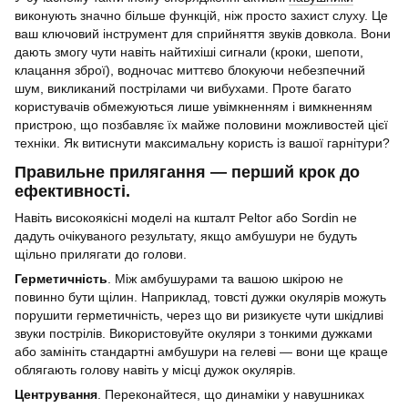
виконують значно більше функцій, ніж просто захист слуху. Це
ваш ключовий інструмент для сприйняття звуків довкола. Вони
дають змогу чути навіть найтихіші сигнали (кроки, шепоти,
клацання зброї), водночас миттєво блокуючи небезпечний
шум, викликаний пострілами чи вибухами. Проте багато
користувачів обмежуються лише увімкненням і вимкненням
пристрою, що позбавляє їх майже половини можливостей цієї
техніки. Як витиснути максимальну користь із вашої гарнітури?
Правильне прилягання — перший крок до
ефективності.
Навіть високоякісні моделі на кшталт Peltor або Sordin не
дадуть очікуваного результату, якщо амбушури не будуть
щільно прилягати до голови.
Герметичність
. Між амбушурами та вашою шкірою не
повинно бути щілин. Наприклад, товсті дужки окулярів можуть
порушити герметичність, через що ви ризикуєте чути шкідливі
звуки пострілів. Використовуйте окуляри з тонкими дужками
або замініть стандартні амбушури на гелеві — вони ще краще
облягають голову навіть у місці дужок окулярів.
Центрування
. Переконайтеся, що динаміки у навушниках