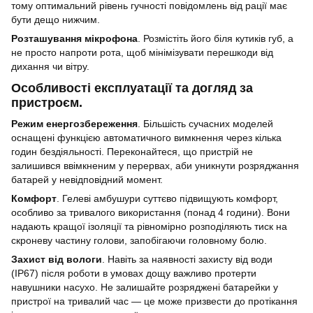
тому оптимальний рівень гучності повідомлень від рації має
бути дещо нижчим.
Розташування мікрофона
. Розмістіть його біля кутиків губ, а
не просто напроти рота, щоб мінімізувати перешкоди від
дихання чи вітру.
Особливості експлуатації та догляд за
пристроєм.
Режим енергозбереження
. Більшість сучасних моделей
оснащені функцією автоматичного вимкнення через кілька
годин бездіяльності. Переконайтеся, що пристрій не
залишився ввімкненим у перервах, аби уникнути розряджання
батарей у невідповідний момент.
Комфорт
. Гелеві амбушури суттєво підвищують комфорт,
особливо за тривалого використання (понад 4 години). Вони
надають кращої ізоляції та рівномірно розподіляють тиск на
скроневу частину голови, запобігаючи головному болю.
Захист від вологи
. Навіть за наявності захисту від води
(IP67) після роботи в умовах дощу важливо протерти
навушники насухо. Не залишайте розряджені батарейки у
пристрої на тривалий час — це може призвести до протікання