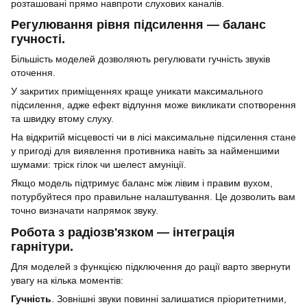
розташовані прямо навпроти слухових каналів.
Регулювання рівня підсилення — баланс
гучності.
Більшість моделей дозволяють регулювати гучність звуків
оточення.
У закритих приміщеннях краще уникати максимального
підсилення, адже ефект відлуння може викликати спотворення
та швидку втому слуху.
На відкритій місцевості чи в лісі максимальне підсилення стане
у пригоді для виявлення противника навіть за найменшими
шумами: тріск гілок чи шелест амуніції.
Якщо модель підтримує баланс між лівим і правим вухом,
потурбуйтеся про правильне налаштування. Це дозволить вам
точно визначати напрямок звуку.
Робота з радіозв'язком — інтеграція
гарнітури.
Для моделей з функцією підключення до рації варто звернути
увагу на кілька моментів:
Гучність
. Зовнішні звуки повинні залишатися пріоритетними,