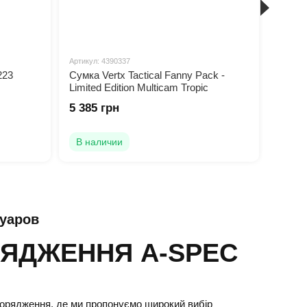
Артикул: 4390337
Артикул
223
Сумка Vertx Tactical Fanny Pack -
Магаз
Limited Edition Multicam Tropic
кал. 
5 385 грн
1 040
В наличии
В на
суаров
РЯДЖЕННЯ A-SPEC
порядження, де ми пропонуємо широкий вибір