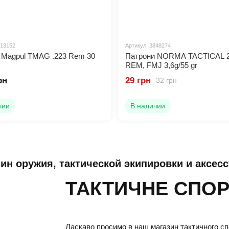
313152
Артикул: 3848274
 Magpul TMAG .223 Rem 30
Патрони NORMA TACTICAL 
REM, FMJ 3,6g/55 gr
рн
29 грн
32 грн
чии
В наличии
ин оружия, тактической экипировки и аксес
ТАКТИЧНЕ СПО
Ласкаво просимо в наш магазин тактичного с