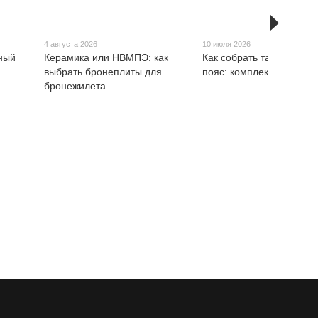
4 августа 2026
10 июля 2026
ьный
Керамика или НВМПЭ: как
Как собрать тактический
выбрать бронеплиты для
пояс: комплектация РП
бронежилета