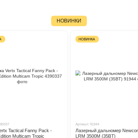
НОВИНКИ
А
НОВИНКА
390337
Артикул: 91944
rtx Tactical Fanny Pack -
Лазерный дальномер Newcon
dition Multicam Tropic
LRM 3500M (35BT)