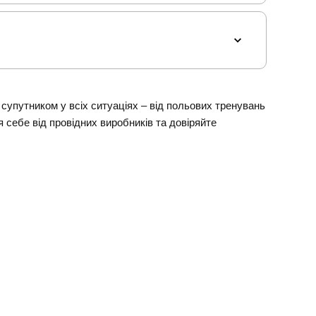
упутником у всіх ситуаціях – від польових тренувань
 себе від провідних виробників та довіряйте