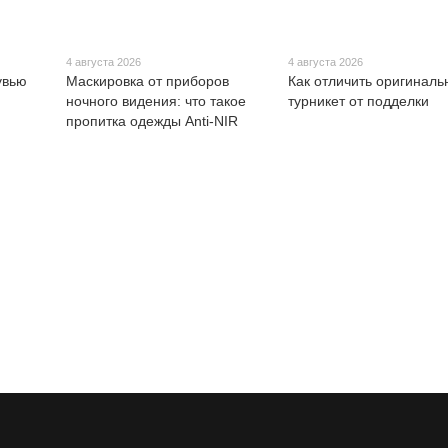
4 августа 2026
4 августа 2026
увью
Маскировка от приборов
Как отличить оригинал
ночного видения: что такое
турникет от подделки
пропитка одежды Anti-NIR