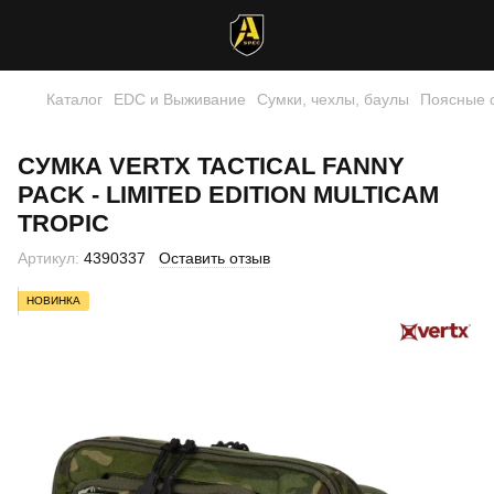
Каталог
EDC и Выживание
Сумки, чехлы, баулы
Поясные 
СУМКА VERTX TACTICAL FANNY
PACK - LIMITED EDITION MULTICAM
TROPIC
Артикул:
4390337
Оставить отзыв
НОВИНКА