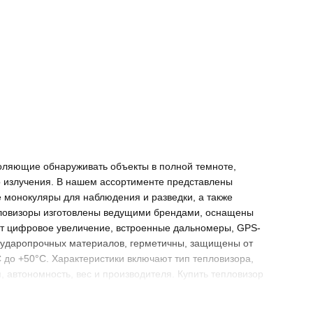
оляющие обнаруживать объекты в полной темноте,
го излучения. В нашем ассортименте представлены
 монокуляры для наблюдения и разведки, а также
пловизоры изготовлены ведущими брендами, оснащены
ют цифровое увеличение, встроенные дальномеры, GPS-
з ударопрочных материалов, герметичны, защищены от
C до +50°C. Характеристики включают тип тепловизора,
 автономность, вес и производителя. Купить тепловизор
ние, обеспечивающее вам абсолютное преимущество в