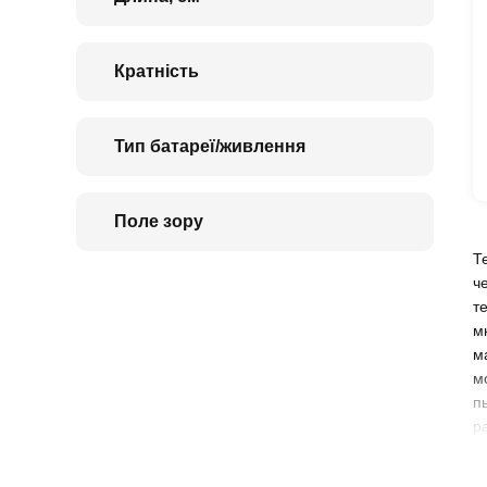
Кратність
Тип батареї/живлення
Поле зору
Т
ч
т
м
м
м
п
р
в
н