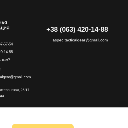
НАЯ
+38 (063) 420-14-88
АЦИЯ
aspec.tacticalgear@gmail.com
87-57-54
20-14-88
ь вам?
r
calgear@gmail.com
 Лютеранская, 26/17
зда