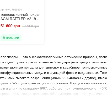
Артикул: 7929874
тепловизионный прицел
AGM RATTLER V2 19-
256
51 600 грн
57 960 грн
В наличии
епловизоры — это высокотехнологичные оптические приборы, позв
ерез дым, туман и растительность благодаря регистрации теплово
епловизионные прицелы для винтовок и карабинов, тепловизионные
ногофункциональные модули с функцией фото и видеозаписи. Те
атрицами высокого разрешения (384×288, 640×480 и другие), име
одули и Wi-Fi для трансляции изображения. Корпуса выполнены и
ыли и влаги по стандарту IP67, работают при температурах от -40°
азрешение матрицы, дальность обнаружения, кратность увеличения,
 нашем магазине — значит выбрать сертифицированное оборудова
очное время и сложных условиях наблюдения.