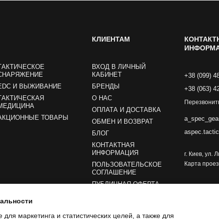
КЛИЕНТАМ
КОНТАКТ
ИНФОРМ
ТАКТИЧЕСКОЕ
ВХОД В ЛИЧНЫЙ
СНАРЯЖЕНИЕ
КАБИНЕТ
+38 (099) 4
EDC И ВЫЖИВАНИЕ
БРЕНДЫ
+38 (063) 4
ТАКТИЧЕСКАЯ
О НАС
Перезвонит
МЕДИЦИНА
ОПЛАТА И ДОСТАВКА
АКЦИОННЫЕ ТОВАРЫ
a_spec_gea
ОБМЕН И ВОЗВРАТ
aspec.tacti
БЛОГ
КОНТАКТНАЯ
ИНФОРМАЦИЯ
г. Киев, ул.
Карта прое
ПОЛЬЗОВАТЕЛЬСКОЕ
СОГЛАШЕНИЕ
ПУБЛИЧНАЯ ОФЕРТА
иальности
Мы в соцсетях
e для маркетинга и статистических целей, а также для