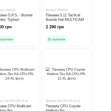
кул: 3395975
Артикул: 2994441
ама O.P.S. - Boonie
Панама 5.11 Tactical
ptec Typhon
Boonie Hat MULTICAM
00 грн
2 290 грн
наличии
В наличии
кул: KA-CPU-PR-14-XL
Артикул: KA-CPU-PR-11-XL
ама CPU Multicam
Панама CPU Coyote
ikon-Tex
Helikon-Tex