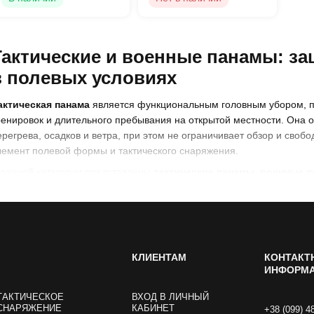
Тактические и военные панамы: за
в полевых условиях
актическая панама
является функциональным головным убором, п
ренировок и длительного пребывания на открытой местности. Она 
ерегрева, осадков и ветра, при этом не ограничивает обзор и своб
лемент полевой формы и тактического снаряжения.
 данной категории представлены
тактические панамы
,
военные 
анамы
, предназначенные для различных климатических условий.
актические панамы
актическая панама
разрабатывается с учётом длительного нахожд
беспечивают защиту лица, ушей и шеи от солнечных лучей и осадко
КЛИЕНТАМ
КОНТАКТ
анаму совместно с активными наушниками, гарнитурами и другим 
ИНФОРМ
лючевые особенности тактических панам:
ТАКТИЧЕСКОЕ
ВХОД В ЛИЧНЫЙ
СНАРЯЖЕНИЕ
КАБИНЕТ
лёгкая и удобная конструкция
+38 (099) 4