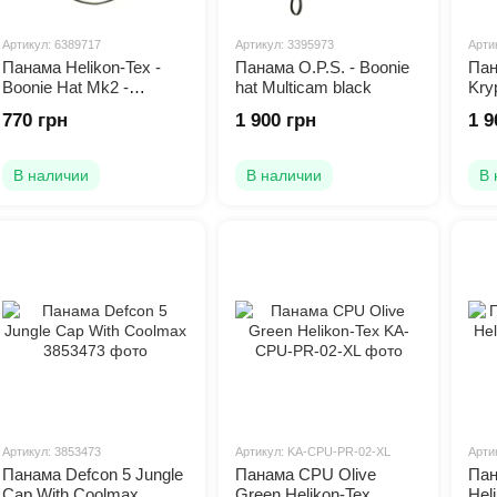
Артикул: 6389717
Артикул: 3395973
Арти
Панама Helikon-Tex -
Панама O.P.S. - Boonie
Пан
Boonie Hat Mk2 -
hat Multicam black
Kry
Rhodesian Camo
770 грн
1 900 грн
1 9
В наличии
В наличии
В 
Артикул: 3853473
Артикул: KA-CPU-PR-02-XL
Арти
Панама Defcon 5 Jungle
Панама CPU Olive
Пан
Cap With Coolmax
Green Helikon-Tex
Hel