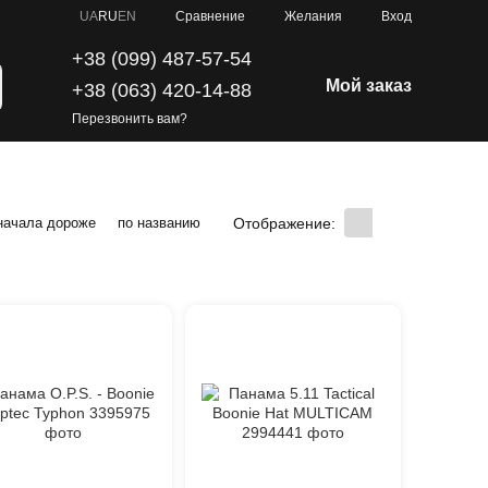
Сравнение
UA
RU
EN
Желания
Вход
+38 (099) 487-57-54
Мой заказ
+38 (063) 420-14-88
Перезвонить вам?
Отображение:
начала дороже
по названию