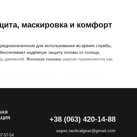
щита, маскировка и комфорт
редназначенным для использования во время службы,
обеспечивает надёжную защиту головы от солнца,
оду движений.
Военная панама
широко применяется как
панамы
,
армейские панамы
, а также
камуфляжные
ения на открытом пространстве. Широкие поля
в, а конструкция позволяет комфортно использовать
НАЯ
снаряжением.
+38 (063) 420-14-88
АЦИЯ
aspec.tacticalgear@gmail.com
87-57-54