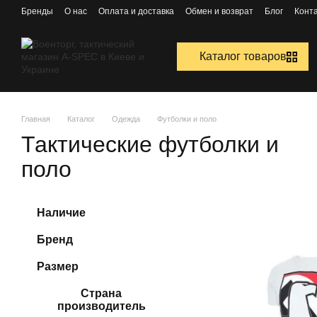
Перейти к основному контенту
Бренды
О нас
Оплата и доставка
Обмен и возврат
Блог
Конт
Каталог товаров
Главная
Каталог
Одежда
Футболки и поло
Тактические футболки и
поло
Наличие
Бренд
Размер
Страна
производитель