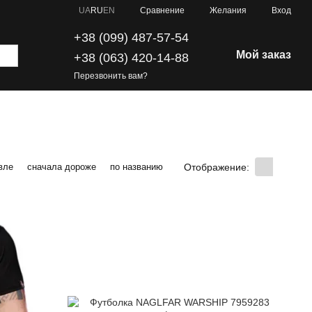
Сравнение
UA
RU
EN
Желания
Вход
+38 (099) 487-57-54
Мой заказ
+38 (063) 420-14-88
Перезвонить вам?
Отображение:
вле
сначала дороже
по названию