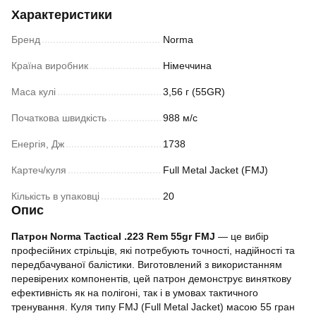
Характеристики
Бренд
Norma
Країна виробник
Німеччина
Маса кулі
3,56 г (55GR)
Початкова швидкість
988 м/с
Енергія, Дж
1738
Картеч/куля
Full Metal Jacket (FMJ)
Кількість в упаковці
20
Опис
Патрон Norma Tactical .223 Rem 55gr FMJ
— це вибір
професійних стрільців, які потребують точності, надійності та
передбачуваної балістики. Виготовлений з використанням
перевірених компонентів, цей патрон демонструє виняткову
ефективність як на полігоні, так і в умовах тактичного
тренування. Куля типу FMJ (Full Metal Jacket) масою 55 гран