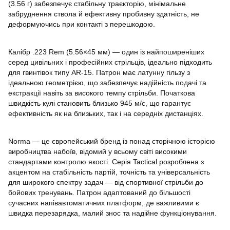
(3.56 г) забезпечує стабільну траєкторію, мінімальне
забруднення ствола й ефективну пробивну здатність, не
деформуючись при контакті з перешкодою.
Калібр .223 Rem (5.56×45 мм) — один із найпоширеніших
серед цивільних і професійних стрільців, ідеально підходить
для гвинтівок типу AR-15. Патрон має латунну гільзу з
ідеальною геометрією, що забезпечує надійність подачі та
екстракції навіть за високого темпу стрільби. Початкова
швидкість кулі становить близько 945 м/с, що гарантує
ефективність як на близьких, так і на середніх дистанціях.
Norma — це європейський бренд із понад сторічною історією
виробництва набоїв, відомий у всьому світі високими
стандартами контролю якості. Серія Tactical розроблена з
акцентом на стабільність партій, точність та універсальність
для широкого спектру задач — від спортивної стрільби до
бойових тренувань. Патрон адаптований до більшості
сучасних напівавтоматичних платформ, де важливими є
швидка перезарядка, малий знос та надійне функціонування.