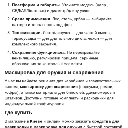
Платформа и габариты.
Уточните модель (напр.,
СВД/AR/болтовик) и диаметр/длину узлов.
Среда применения.
Лес, степь, урбан — выбирайте
паттерн и тональность под фон.
Тип фиксации.
Лента/липучка — для частой смены;
термоусадка — для длительного цикла; чехол — для
комплексного закрытия.
Сохранение функционала.
Не перекрывайте
вентиляцию, регулировки прицела, серийные
обозначения та контрольні елементи.
Маскировка для оружия и снаряжения
У нас вы найдёте решения для карабинов и гладкоствольных
систем,
маскировку для снаряжения
(подсумки, ремни,
кофры), а также материалы для биноклей, дальномеров и
штативов. Доступны готовые комплекты и расходники для
индивидуальной конфигурации.
Где купить
В магазине в
Киеве
и онлайн можно заказать
средства для
маскировки
и
маскировка для оружия
с быстрой доставкой