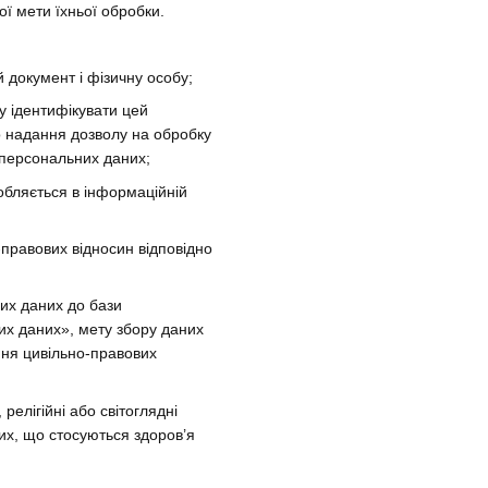
ї мети їхньої обробки.
 документ і фізичну особу;
у ідентифікувати цей
о надання дозволу на обробку
 персональних даних;
обляється в інформаційній
-правових відносин відповідно
их даних до бази
их даних», мету збору даних
ння цивільно-правових
релігійні або світоглядні
них, що стосуються здоров’я