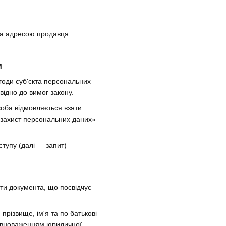
 за адресою продавця.
м
годи суб'єкта персональних
ідно до вимог закону.
соба відмовляється взяти
 захист персональних даних»
ступу (далі — запит)
ити документа, що посвідчує
різвище, ім'я та по батькові
 повноваженням юридичної