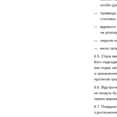
особи (д
прізвище,
стосовно 
відомості
чи розпор
перелік 
мета та/а
6.5. Строк в
його надходж
яка подає за
із зазначенн
протягом три
6.6. Відстроч
не можуть бу
термін виріш
6.7. Повідом
з роз'ясненн