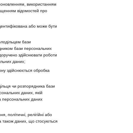
 поновленням, використанням
ищенням відомостей про
 ідентифікована або може бути
олодільцем бази
ядником бази персональних
доручено здійснювати роботи
альних даних;
кону здійснюється обробка
дільця чи розпорядника бази
сональних даних, якій
а персональних даних
, політичні, релігійні або
 а також даних, що стосуються