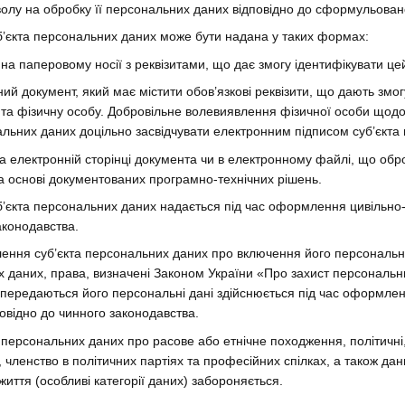
олу на обробку її персональних даних відповідно до сформульовано
уб’єкта персональних даних може бути надана у таких формах:
на паперовому носії з реквізитами, що дає змогу ідентифікувати цей
ий документ, який має містити обов’язкові реквізити, що дають змог
 та фізичну особу. Добровільне волевиявлення фізичної особи щод
альних даних доцільно засвідчувати електронним підписом суб’єкта
на електронній сторінці документа чи в електронному файлі, що обр
а основі документованих програмно-технічних рішень.
уб’єкта персональних даних надається під час оформлення цивільно
аконодавства.
лення суб’єкта персональних даних про включення його персональн
 даних, права, визначені Законом України «Про захист персональн
м передаються його персональні дані здійснюється під час оформле
повідно до чинного законодавства.
 персональних даних про расове або етнічне походження, політичні, 
 членство в політичних партіях та професійних спілках, а також да
життя (особливі категорії даних) забороняється.