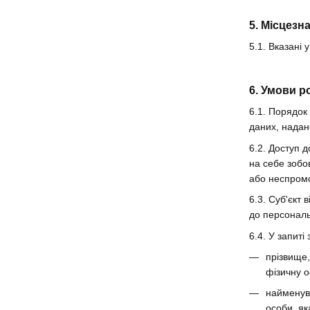
5. Місцез
5.1. Вказані
6. Умови р
6.1. Порядок
даних, надан
6.2. Доступ 
на себе зобо
або неспромо
6.3. Суб'єкт
до персональ
6.4. У запиті
прізвище,
фізичну о
найменува
особи, як