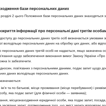
находження бази персональних даних
 у розділі 2 цього Положення бази персональних даних знаходяться
озкриття інформації про персональні дані третім особа
 доступу до персональних даних третіх осіб визначається умовами з
ої володільцю персональних даних на обробку цих даних, або відпов
до персональних даних третій особі не надається, якщо зазначена о
в'язання щодо забезпечення виконання вимог Закону України «Про
жна їх забезпечити.
 відносин, пов'язаних з персональними даними, подає запит щодо до
них даних володільцю персональних даних.
 зазначаються:
 ім'я та по батькові, місце проживання (місце перебування) і реквіз
собу, яка подає запит (для фізичної особи — заявника);
ння, місцезнаходження юридичної особи, яка подає запит, посада, п
а засвідчує запит; підтвердження того, що зміст запиту відповідає