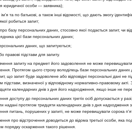
ля юридичної особи — заявника);
 ім'я та по батькові, а також інші відомості, що дають змогу ідентиф
якої робиться запит;
 про базу персональних даних, стосовно якої подається запит, чи ві
ядника цієї бази персональних даних;
персональних даних, що запитуються;
бо правові підстави для запиту.
ивчення запиту на предмет його задоволення не може перевищувати 
ення. Протягом цього строку володілець бази персональних даних 
пит, що запит буде задоволене або відповідні персональні дані не 
ям підстави, визначеної у відповідному нормативно-правовому акті.
дцяти календарних днів з дня його надходження, якщо інше не пер
ення доступу до персональних даних третіх осіб допускається у разі
ти надані протягом тридцяти календарних днів з дня надходження з
ення питань, порушених у запиті, не може перевищувати сорока п'я
лення про відстрочення доводиться до відома третьої особи, яка по
ям порядку оскарження такого рішення.