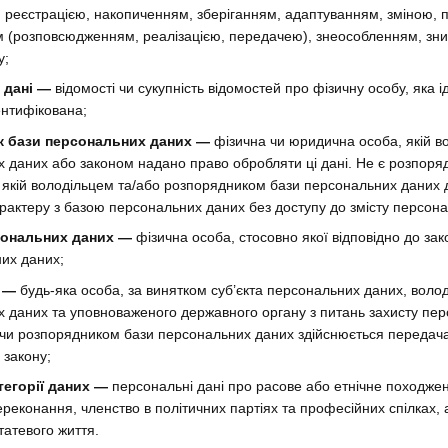
, реєстрацією, накопиченням, зберіганням, адаптуванням, зміною,
 (розповсюдженням, реалізацією, передачею), знеособленням, зн
у;
 дані —
відомості чи сукупність відомостей про фізичну особу, яка
ентифікована;
к бази персональних даних —
фізична чи юридична особа, якій в
 даних або законом надано право обробляти ці дані. Не є розпор
 якій володільцем та/або розпорядником бази персональних даних 
арактеру з базою персональних даних без доступу до змісту персон
сональних даних —
фізична особа, стосовно якої відповідно до за
них даних;
 —
будь-яка особа, за винятком суб’єкта персональних даних, воло
 даних та уповноваженого державного органу з питань захисту пер
чи розпорядником бази персональних даних здійснюється передач
 закону;
тегорії даних —
персональні дані про расове або етнічне походження
переконання, членство в політичних партіях та професійних спілках,
татевого життя.