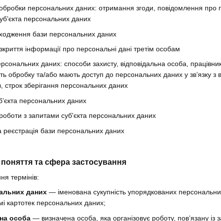
обробки персональних даних: отримання згоди, повідомлення про п
уб’єкта персональних даних
ходження бази персональних даних
зкриття інформації про персональні дані третім особам
ерсональних даних: способи захисту, відповідальна особа, працівни
ть обробку та/або мають доступ до персональних даних у зв’язку з
в, строк зберігання персональних даних
б’єкта персональних даних
роботи з запитами суб'єкта персональних даних
 реєстрація бази персональних даних
і поняття та сфера застосування
ня термінів:
альних даних
— іменована сукупність упорядкованих персональни
мі картотек персональних даних;
на особа
— визначена особа, яка організовує роботу, пов’язану із