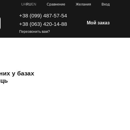
Сравнение
UA
RU
EN
Желания
Вход
+38 (099) 487-57-54
Мой заказ
+38 (063) 420-14-88
Перезвонить вам?
них у базах
ець