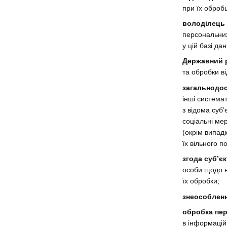
при їх обробц
володілець 
персональних
у цій базі д
Державний р
та обробки в
загальнодос
інші системат
з відома суб
соціальні ме
(окрім випад
їх вільного 
згода суб’є
особи щодо н
їх обробки;
знеособлен
обробка пе
в інформаційн