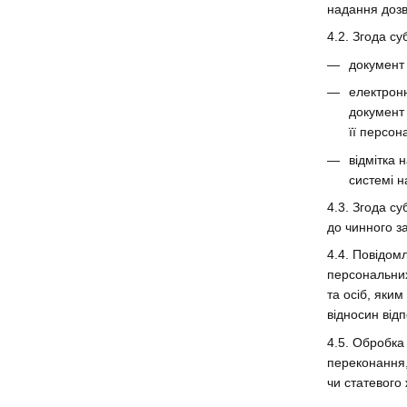
надання дозв
4.2. Згода с
документ 
електронн
документ
її персон
відмітка 
системі н
4.3. Згода с
до чинного з
4.4. Повідом
персональних
та осіб, яки
відносин від
4.5. Обробка
переконання,
чи статевого 