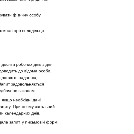
ікувати фізичну особу,
домості про володільця
десяти робочих днів з дня
доводить до відома особи,
підлягають наданню,
 Запит задовольняється
едбачено законом.
, якщо необхідні дані
апиту. При цьому загальний
ти календарних днів.
дала запит, у письмовій формі