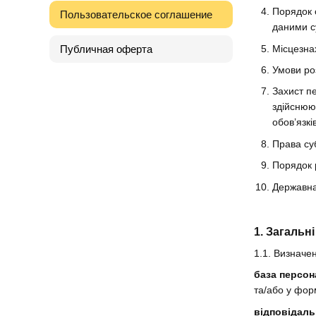
Порядок 
Пользовательское соглашение
даними с
Місцезна
Публичная оферта
Умови ро
Захист п
здійснюю
обов’язкі
Права су
Порядок 
Державна
1. Загальн
1.1. Визначен
база персон
та/або у фор
відповідаль