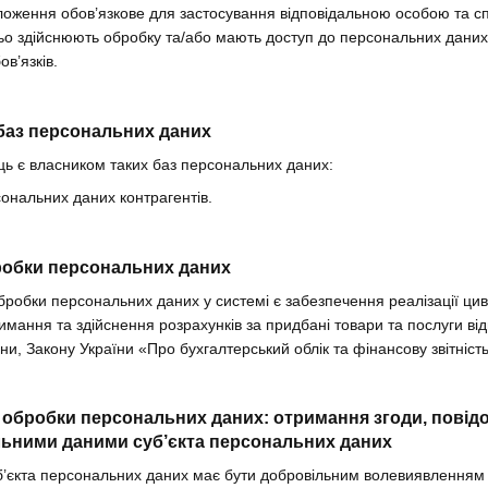
ложення обов’язкове для застосування відповідальною особою та сп
о здійснюють обробку та/або мають доступ до персональних даних у
в’язків.
 баз персональних даних
ць є власником таких баз персональних даних:
ональних даних контрагентів.
бробки персональних даних
бробки персональних даних у системі є забезпечення реалізації цив
имання та здійснення розрахунків за придбані товари та послуги ві
ни, Закону України «Про бухгалтерський облік та фінансову звітність
 обробки персональних даних: отримання згоди, повідо
льними даними суб’єкта персональних даних
уб’єкта персональних даних має бути добровільним волевиявленням