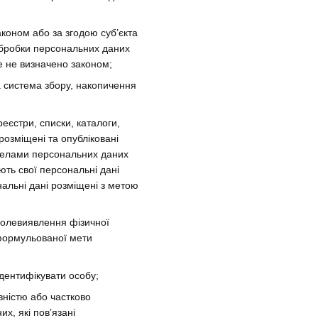
коном або за згодою суб’єкта
обробки персональних даних
е не визначено законом;
система збору, накопичення
реєстри, списки, каталоги,
 розміщені та опубліковані
релами персональних даних
ють свої персональні дані
нальні дані розміщені з метою
волевиявлення фізичної
сформульованої мети
дентифікувати особу;
овністю або частково
х, які пов’язані