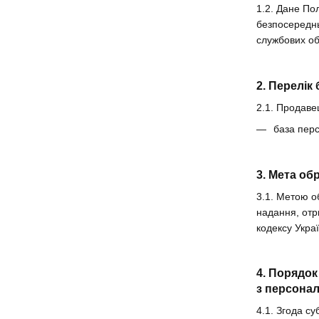
1.2. Дане По
безпосереднь
службових обо
2. Перелік
2.1. Продаве
база перс
3. Мета о
3.1. Метою о
надання, отр
кодексу Украї
4. Порядок
з персона
4.1. Згода с