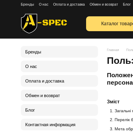
Перейти к основному контенту
Бренды
О нас
Оплата и доставка
Обмен и возврат
Блог
Публичная оферта
Каталог товар
Главная
Пол
Бренды
Поль
О нас
Положен
Оплата и доставка
персона
Обмен и возврат
Зміст
Блог
Загальні
Перелік 
Контактная информация
Мета обр