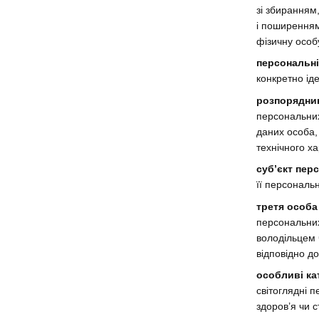
зі збиранням
і поширенням
фізичну особ
персональні
конкретно ід
розпорядни
персональних
даних особа,
технічного х
суб’єкт пер
її персональ
третя особа
персональних
володільцем 
відповідно до
особливі ка
світоглядні 
здоров’я чи с