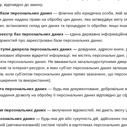
і, відповідно до закону;
бази персональних даних
— фізична або юридична особа, якій за
 даних надано право на обробку цих даних, яка затверджує мету 
аних, встановлює склад цих даних та процедури їх обробки, якщо інш
еєстр баз персональних даних
— єдина державна інформаційна 
ідомостей про зареєстровані бази персональних даних;
тупні джерела персональних даних —
довідники, адресні книги, 
изовані збірники відкритої інформації, які містять персональні дані,
’єкта персональних даних. Не вважаються загальнодоступними дже
режі та інтернет-ресурси, в яких суб’єкт персональних даних залиша
ків, коли суб’єктом персональних даних прямо зазначено, що персо
поширення та використання);
кта персональних даних
— будь-яке документоване, добровільне 
адання дозволу на обробку її персональних даних відповідно до 
ня персональних даних
— вилучення відомостей, які дають змогу і
рсональних даних —
будь-яка дія або сукупність дій, здійснених п
ій (автоматизованій) системі та/або в картотеках персональних дани