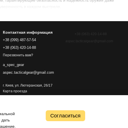
е, гарантирующие безопасность и надёжность оружия даже
уверенность в каждом выстреле.
Контактная информация
+38 (063) 420-14-88
+38 (099) 487-57-54
aspec.tacticalgear@gmail.com
+38 (063) 420-14-88
Перезвонить вам?
a_spec_gear
aspec.tacticalgear@gmail.com
г. Киев, ул. Лютеранская, 26/17
Карта проезда
имальной
Согласиться
 дать
лашение
.