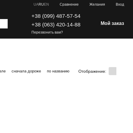
Сравнение
UA
RU
EN
Желания
Вход
+38 (099) 487-57-54
Мой заказ
+38 (063) 420-14-88
Перезвонить вам?
Отображение:
вле
сначала дороже
по названию