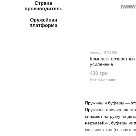
Страна
производитель
Оружейная
платформа
Артикул: 6755356
Комплект возвратных
усиленные
430 грн
Нет в наличии
Пружины и буферы — это
Пружины отвечают за ста
снижают нагрузку на дет
нержавейки, буферы из 
включают тип (возвратная