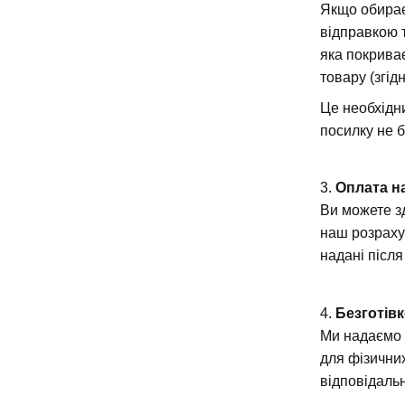
Якщо обирає
відправкою 
яка покрива
товару (згід
Це необхідни
посилку не 
3.
Оплата н
Ви можете з
наш розраху
надані післ
4.
Безготів
Ми надаємо 
для фізични
відповідальн