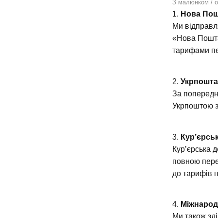
З малюнком / 
1.
Нова По
Ми відправл
«Нова Пошта
тарифами пе
2.
Укрпошт
За попередн
Укрпоштою з
3.
Кур’єрськ
Кур’єрська 
повною пере
до тарифів 
4.
Міжнарод
Ми також зді