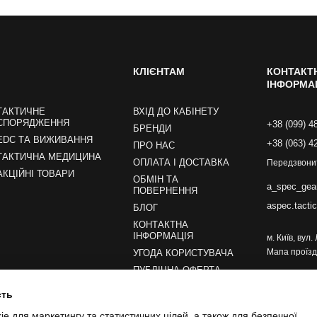
КЛІЄНТАМ
КОНТАКТ
ІНФОРМА
ТАКТИЧНЕ
ВХІД ДО КАБІНЕТУ
СПОРЯДЖЕННЯ
+38 (099) 4
БРЕНДИ
EDC ТА ВИЖИВАННЯ
+38 (063) 4
ПРО НАС
ТАКТИЧНА МЕДИЦИНА
ОПЛАТА І ДОСТАВКА
Передзвони
АКЦІЙНІ ТОВАРИ
ОБМІН ТА
a_spec_gea
ПОВЕРНЕННЯ
aspec.tacti
БЛОГ
КОНТАКТНА
ІНФОРМАЦІЯ
м. Київ, вул
Мапа проїзд
УГОДА КОРИСТУВАЧА
ПУБЛІЧНА ОФЕРТА
сть
Ми в соцмережах
e для маркетингу та статистичних цілей, а також для безпечної