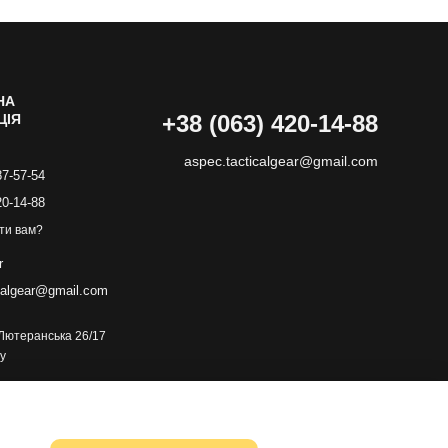
НА
+38 (063) 420-14-88
ЦІЯ
aspec.tacticalgear@gmail.com
87-57-54
20-14-88
ти вам?
r
calgear@gmail.com
. Лютеранська 26/17
у