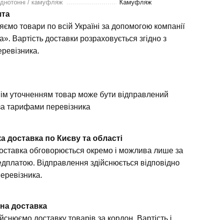
однотонні / камуфляж
Камуфляж
шта
яємо товари по всій Україні за допомогою компанії
». Вартість доставки розраховується згідно з
ревізника.
а
ім уточненням товар може бути відправлений
а тарифами перевізника
а доставка по Києву та області
доставка обговорюється окремо і можлива лише за
дплатою. Відправлення здійснюється відповідно
перевізника.
на доставка
йснюємо доставку товарів за кордон. Вартість і