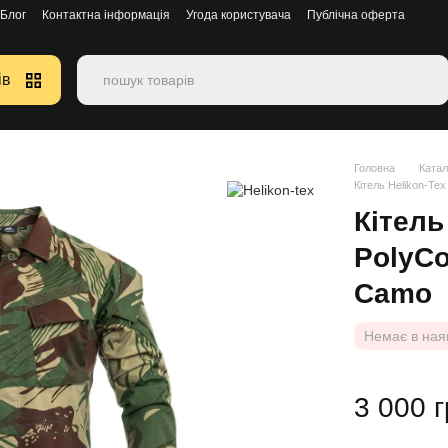
Блог
Контактна інформація
Угода користувача
Публічна оферта
ів
Головна
Катал
Кітель Helikon-Tex
Кітель
PolyCo
Camo
Немає в ная
3 000 