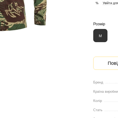
Увійти
для
%
Розмір
M
Пові
Бренд
Країна виробни
Колір
Стать