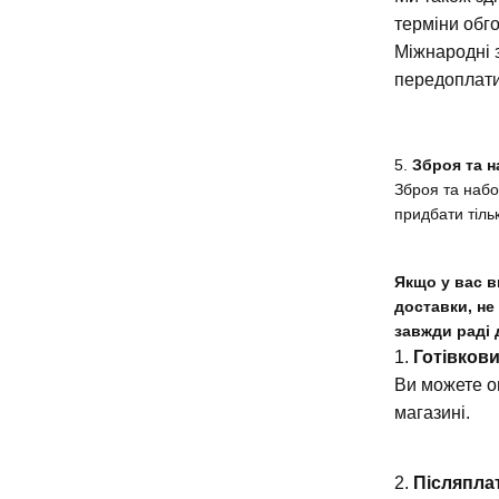
терміни обг
Міжнародні 
передоплат
5.
Зброя та н
Зброя та набо
придбати тіль
Якщо у вас в
доставки, не
завжди раді 
1.
Готівков
Ви можете о
магазині.
2.
Післяпла