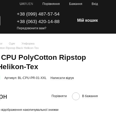
Порівняння
UA
RU
EN
Бажання
Вхід
+38 (099) 487-57-54
Мій кошик
+38 (063) 420-14-88
Передзвонити вам?
ог
Одяг
Уніформа
ton Ripstop Black Helikon-Tex
 CPU PolyCotton Ripstop
Helikon-Tex
Артикул: BL-CPU-PR-01-XXL
Написати відгук
грн
Порівняти
В бажання
 відображення накопичувальної знижки