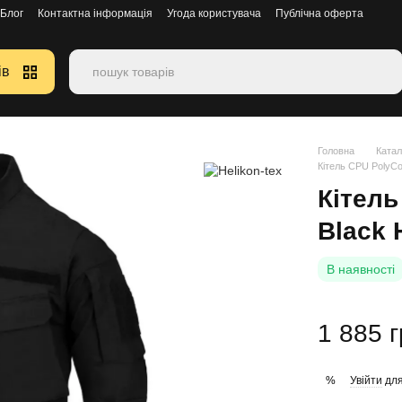
Блог
Контактна інформація
Угода користувача
Публічна оферта
ів
Головна
Катал
Кітель CPU PolyCot
Кітель
Black 
В наявності
1 885 
Увійти
для
%