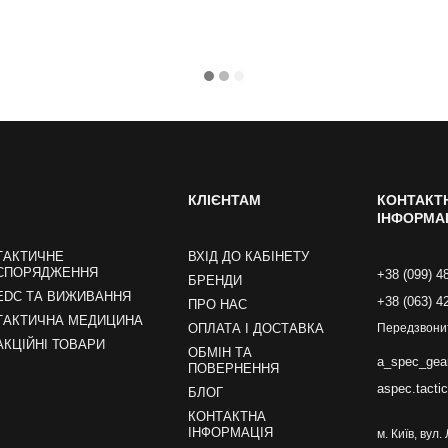
КЛІЄНТАМ
КОНТАКТ
ІНФОРМА
ТАКТИЧНЕ
ВХІД ДО КАБІНЕТУ
СПОРЯДЖЕННЯ
+38 (099) 4
БРЕНДИ
EDC ТА ВИЖИВАННЯ
+38 (063) 4
ПРО НАС
ТАКТИЧНА МЕДИЦИНА
ОПЛАТА І ДОСТАВКА
Передзвони
АКЦІЙНІ ТОВАРИ
ОБМІН ТА
a_spec_gea
ПОВЕРНЕННЯ
aspec.tacti
БЛОГ
КОНТАКТНА
ІНФОРМАЦІЯ
м. Київ, вул