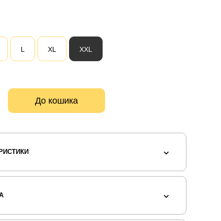
L
XL
XXL
До кошика
РИСТИКИ
А