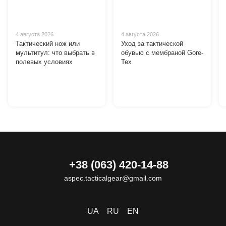
4 августа 2026
4 августа 2026
Тактический нож или
Уход за тактической
мультитул: что выбрать в
обувью с мембраной Gore-
полевых условиях
Tex
+38 (063) 420-14-88
aspec.tacticalgear@gmail.com
UA
RU
EN