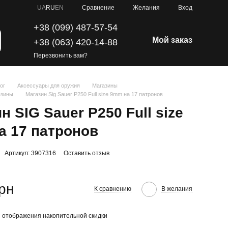
Сравнение
UA
RU
EN
Желания
Вход
+38 (099) 487-57-54
Мой заказ
+38 (063) 420-14-88
Перезвонить вам?
ог
Аксессуары для оружия
Магазины
азины
Магазин Sig Sauer P250 Full size 9mm на 17 патронов
н SIG Sauer P250 Full size
а 17 патронов
Артикул: 3907316
Оставить отзыв
грн
К сравнению
В желания
 отображения накопительной скидки