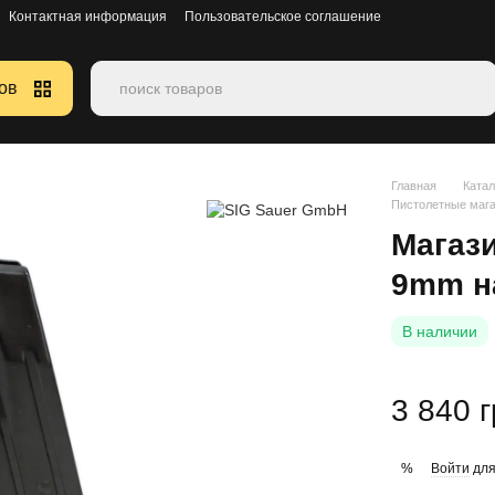
Контактная информация
Пользовательское соглашение
ов
Главная
Катал
Пистолетные маг
Магази
9mm н
В наличии
3 840 
Войти
для
%