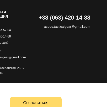
НАЯ
+38 (063) 420-14-88
АЦИЯ
aspec.tacticalgear@gmail.com
87-57-54
20-14-88
ь вам?
r
calgear@gmail.com
 Лютеранская, 26/17
зда
Согласиться