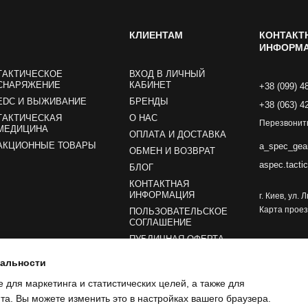
КЛИЕНТАМ
КОНТАКТ
ИНФОРМ
ТАКТИЧЕСКОЕ
ВХОД В ЛИЧНЫЙ
СНАРЯЖЕНИЕ
КАБИНЕТ
+38 (099) 4
EDC И ВЫЖИВАНИЕ
БРЕНДЫ
+38 (063) 4
ТАКТИЧЕСКАЯ
О НАС
Перезвонит
МЕДИЦИНА
ОПЛАТА И ДОСТАВКА
АКЦИОННЫЕ ТОВАРЫ
a_spec_gea
ОБМЕН И ВОЗВРАТ
aspec.tacti
БЛОГ
КОНТАКТНАЯ
ИНФОРМАЦИЯ
г. Киев, ул.
Карта прое
ПОЛЬЗОВАТЕЛЬСКОЕ
СОГЛАШЕНИЕ
ПУБЛИЧНАЯ ОФЕРТА
иальности
Мы в соцсетях
e для маркетинга и статистических целей, а также для
а. Вы можете изменить это в настройках вашего браузера.