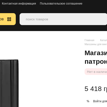
Контактная информация
Пользовательское соглашение
ов
Главная
Катал
Магазины для вин
Магази
патро
Нет в налич
5 418 
Войти
для
%