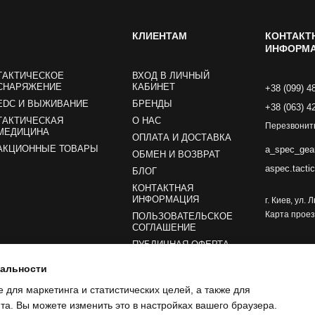
КЛИЕНТАМ
КОНТАКТ
ИНФОРМ
ТАКТИЧЕСКОЕ
ВХОД В ЛИЧНЫЙ
СНАРЯЖЕНИЕ
КАБИНЕТ
+38 (099) 4
EDC И ВЫЖИВАНИЕ
БРЕНДЫ
+38 (063) 4
ТАКТИЧЕСКАЯ
О НАС
Перезвонит
МЕДИЦИНА
ОПЛАТА И ДОСТАВКА
АКЦИОННЫЕ ТОВАРЫ
a_spec_gea
ОБМЕН И ВОЗВРАТ
aspec.tacti
БЛОГ
КОНТАКТНАЯ
ИНФОРМАЦИЯ
г. Киев, ул.
Карта прое
ПОЛЬЗОВАТЕЛЬСКОЕ
СОГЛАШЕНИЕ
ПУБЛИЧНАЯ ОФЕРТА
иальности
Мы в соцсетях
e для маркетинга и статистических целей, а также для
а. Вы можете изменить это в настройках вашего браузера.