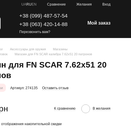
Сравнение
UA
RU
EN
Желания
Вход
+38 (099) 487-57-54
Мой заказ
+38 (063) 420-14-88
Перезвонить вам?
ог
Аксессуары для оружия
Магазины
товок
Магазин для FN SCAR калибра 7.62x51 20 патронов
н для FN SCAR 7.62x51 20
нов
ии
Артикул: 274135
Оставить отзыв
грн
К сравнению
В желания
 отображения накопительной скидки