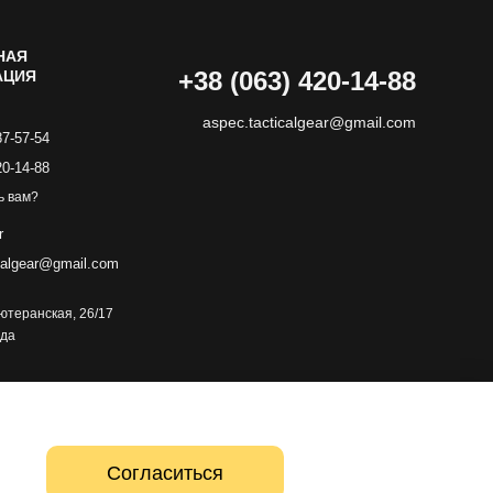
НАЯ
+38 (063) 420-14-88
АЦИЯ
aspec.tacticalgear@gmail.com
87-57-54
20-14-88
ь вам?
r
calgear@gmail.com
 Лютеранская, 26/17
зда
Согласиться