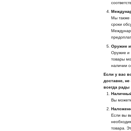
соответст
Междунар
Мы также 
сроки обс
Междунар
предоплат
Оружие и
Оружие и 
товары мо
наличии с
Если у вас 
доставке, н
всегда рады
Наличный
Вы можете
Наложенн
Если вы в
необходим
товара. Э