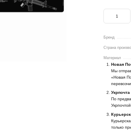
Бренд
Страна произв
Материал
Новая По
Мы отпра
«Новая По
перевозчи
Укрпочта
По предва
Укрпочтой
Курьерск
Курьерска
только пр