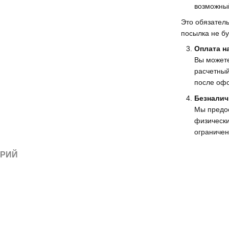
возможный
Это обязатель
посылка не бу
Оплата н
Вы можете
расчетный
после офо
Безналич
Мы предо
физически
ограничен
АРИЙ