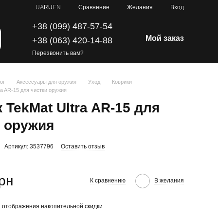
Сравнение
UA
RU
EN
Желания
Вход
+38 (099) 487-57-54
Мой заказ
+38 (063) 420-14-88
Перезвонить вам?
ог
Аксессуары для оружия
Уход
Коврики
ra AR-15 для чистки оружия
 TekMat Ultra AR-15 для
и оружия
Артикул: 3537796
Оставить отзыв
грн
К сравнению
В желания
 отображения накопительной скидки