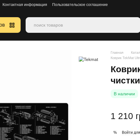
Контактная информация
Пользовательское соглашение
ов
Главная
Катал
Коврик TekMat Ult
Коврик
чистк
В наличии
1 210 
Войти
для
%