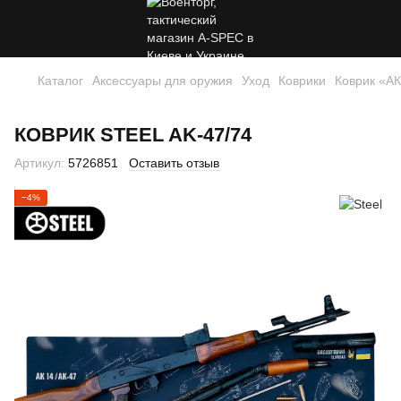
Каталог
Аксессуары для оружия
Уход
Коврики
Коврик «АК
КОВРИК STEEL AK‑47/74
Артикул:
5726851
Оставить отзыв
−4%