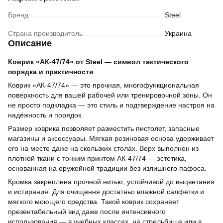
Бренд
Steel
Страна производитель
Украина
Описание
Коврик «АК‑47/74» от Steel — символ тактического
порядка и практичности
Коврик «АК‑47/74» — это прочная, многофункциональная
поверхность для вашей рабочей или тренировочной зоны. Он
не просто подкладка — это стиль и подтверждение настроя на
надёжность и порядок.
Размер коврика позволяет разместить пистолет, запасные
магазины и аксессуары. Мягкая резиновая основа удерживает
его на месте даже на скользких столах. Верх выполнен из
плотной ткани с тонким принтом АК‑47/74 — эстетика,
основанная на оружейной традиции без излишнего пафоса.
Кромка закреплена прочной нитью, устойчивой до выцветания
и истирания. Для очищення достатньо влажной салфетки и
мягкого моющего средства. Такой коврик сохраняет
презентабельный вид даже после интенсивного
использования — в учебных классах, на стрельбище или в