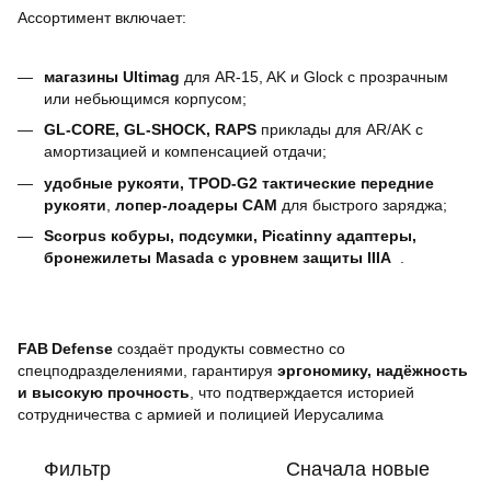
Ассортимент включает:
магазины Ultimag
для AR‑15, AK и Glock с прозрачным
или небьющимся корпусом;
GL‑CORE, GL‑SHOCK, RAPS
приклады для AR/AK с
амортизацией и компенсацией отдачи;
удобные рукояти, TPOD‑G2 тактические передние
рукояти
,
лопер‑лоадеры CAM
для быстрого заряджа;
Scorpus кобуры, подсумки, Picatinny адаптеры,
бронежилеты Masada с уровнем защиты IIIA
.
FAB Defense
создаёт продукты совместно со
спецподразделениями, гарантируя
эргономику, надёжность
и высокую прочность
, что подтверждается историей
сотрудничества с армией и полицией Иерусалима
Фильтр
Сначала новые