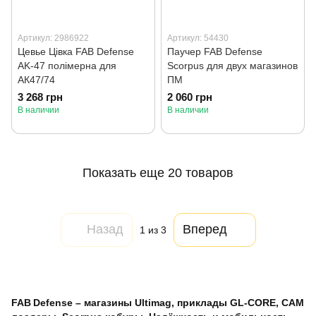
Артикул: 2986922
Артикул: 54430
Цевье Цівка FAB Defense
Паучер FAB Defense
AK-47 полімерна для
Scorpus для двух магазинов
АК47/74
ПМ
3 268 грн
2 060 грн
В наличии
В наличии
Показать еще 20 товаров
Назад
Вперед
1
из 3
FAB Defense – магазины Ultimag, приклады GL‑CORE, CAM