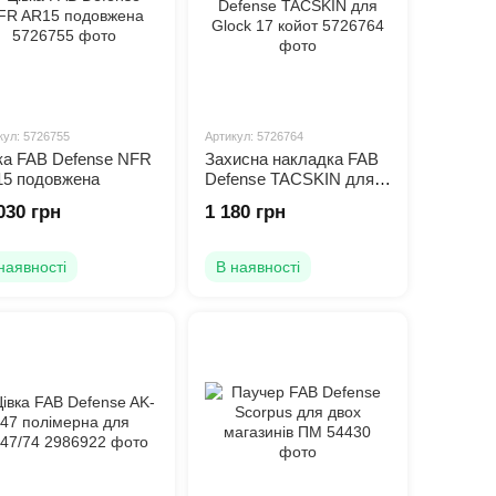
кул: 5726755
Артикул: 5726764
ка FAB Defense NFR
Захисна накладка FAB
5 подовжена
Defense TACSKIN для
Glock 17 койот
030 грн
1 180 грн
наявності
В наявності