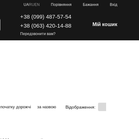
Порівняння
UA
RU
EN
Бажання
Вхід
+38 (099) 487-57-54
Мій кошик
+38 (063) 420-14-88
Передзвонити вам?
Відображення:
спочатку дорожчі
за назвою