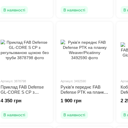
забезпечуючи
ергономіку, функціона
В наявності
В наявності
В 
до Державної безпеки Ізраїлю.
Артикул: 3878798
Артикул: 3492590
Арти
Приклад FAB Defense
Руків’я переднє FAB
Коб
GL-CORE S CP з
Defense PTK на планку
Def
регульованою щокою
Weaver/Picatinny
Glo
4 350 грн
1 900 грн
2 2
без труби
В наявності
В наявності
В 