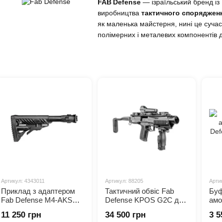
FAB Defense
— ізраїльський бренд із
виробництва
тактичного спорядженн
як маленька майстерня, нині це суча
полімерних і металевих компонентів дл
Продукція включає:
магазини Ultimag
для AR‑15, AK т
GL‑CORE, GL‑SHOCK, RAPS
прик
компенсаторами віддачі і регуль
Ergonomic grips, TPOD‑G2 такт
заряджання;
Scorpus кобури, підсумки, Pica
захисту IIIA
.
Артикул: 4343011
Артикул: 88205
Арти
Приклад з адаптером
Тактичний обвіс Fab
Буф
Fab Defense M4-AKS
Defense KPOS G2C для
амо
для АК
SIG Sauer P226
Def
11 250 грн
34 500 грн
3 5
FAB Defense
розробляє спорядження с