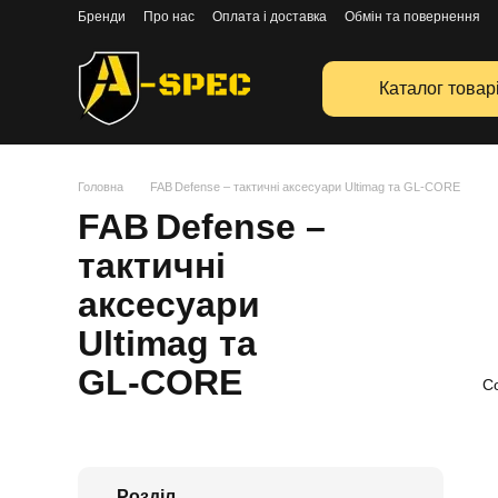
Перейти к основному контенту
Бренди
Про нас
Оплата і доставка
Обмін та повернення
Каталог товар
Головна
FAB Defense – тактичні аксесуари Ultimag та GL‑CORE
FAB Defense –
тактичні
аксесуари
Ultimag та
GL‑CORE
С
Розділ