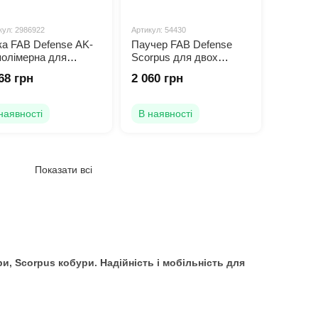
кул: 2986922
Артикул: 54430
ка FAB Defense AK-
Паучер FAB Defense
полімерна для
Scorpus для двох
7/74
магазинів ПМ
68 грн
2 060 грн
наявності
В наявності
Показати всі
, Scorpus кобури. Надійність і мобільність для