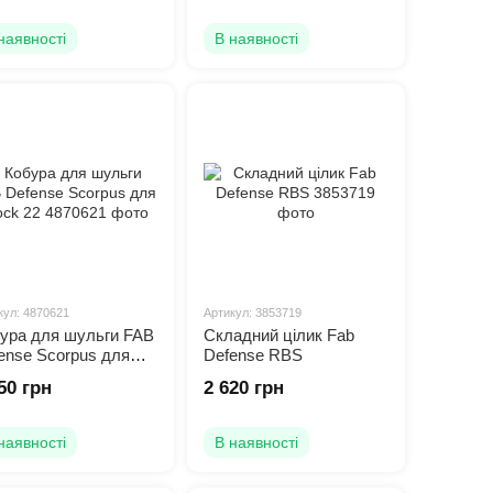
льність і надміцність
, що підтверджує референція
наявності
В наявності
кул: 4870621
Артикул: 3853719
ура для шульги FAB
Складний цілик Fab
ense Scorpus для
Defense RBS
ck 22
50 грн
2 620 грн
наявності
В наявності