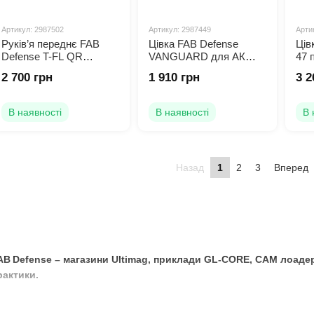
Артикул: 2987502
Артикул: 2987449
Арти
Руків’я переднє FAB
Цівка FAB Defense
Ців
Defense T-FL QR
VANGUARD для АК
47 
складане швидкознімне
47/74 black
АК4
2 700 грн
1 910 грн
3 2
В наявності
В наявності
В 
Назад
1
2
3
Вперед
AB Defense – магазини Ultimag, приклади GL‑CORE, CAM лоадери
рактики.