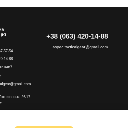
НА
+38 (063) 420-14-88
ЦІЯ
aspec.tacticalgear@gmail.com
87-57-54
20-14-88
ти вам?
r
calgear@gmail.com
. Лютеранська 26/17
у