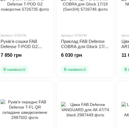
Артикул: 5726735
Артикул: 5726746
Арти
Руків'я-сошки FAB
Приклад FAB Defense
Ців
Defense T-POD G2
COBRA для Glock 17/19
AR1
поворотне
(Gen3/4)
7 850 грн
6 030 грн
11 
В наявності
В наявності
В 