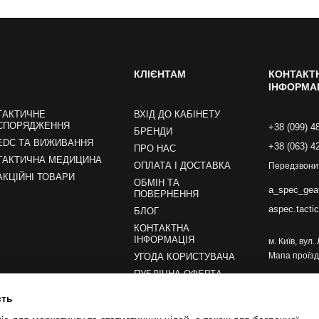
КЛІЄНТАМ
КОНТАКТ
ІНФОРМА
ТАКТИЧНЕ
ВХІД ДО КАБІНЕТУ
СПОРЯДЖЕННЯ
+38 (099) 4
БРЕНДИ
EDC ТА ВИЖИВАННЯ
+38 (063) 4
ПРО НАС
ТАКТИЧНА МЕДИЦИНА
ОПЛАТА І ДОСТАВКА
Передзвони
АКЦІЙНІ ТОВАРИ
ОБМІН ТА
a_spec_gea
ПОВЕРНЕННЯ
aspec.tacti
БЛОГ
КОНТАКТНА
ІНФОРМАЦІЯ
м. Київ, вул
Мапа проїзд
УГОДА КОРИСТУВАЧА
ПУБЛІЧНА ОФЕРТА
сть
Ми в соцмережах