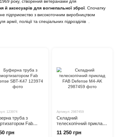
 1969 року, створений ветеранами для
я й аксесуарів для вогнепальної зброї
. Спочатку
сне підприємство з високоточним виробництвом
я армії, поліції та спеціальних підрозділів .
а Glock з прозорим або глухим корпусом;
лади для AR/AK з амортизацією, внутрішніми
ованим щоком;
ичні фори
,
тактичні лоадери CAM
для швидкого
tinny адаптери, армовані рюкзаки Masada з рівнем
кул: 123974
Артикул: 2987459
ерна труба з
Складний
ртизатором Fab
телескопічний приклад
ense SBT-K47
FAB Defense M4-AK
50 грн
11 250 грн
пільно зі спецпідрозділами,