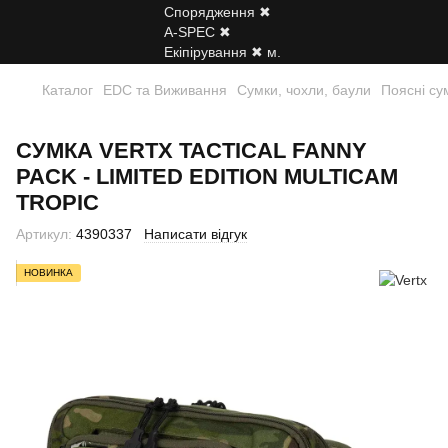
Каталог
EDC та Виживання
Сумки, чохли, баули
Поясні су
СУМКА VERTX TACTICAL FANNY
PACK - LIMITED EDITION MULTICAM
TROPIC
Артикул:
4390337
Написати відгук
НОВИНКА