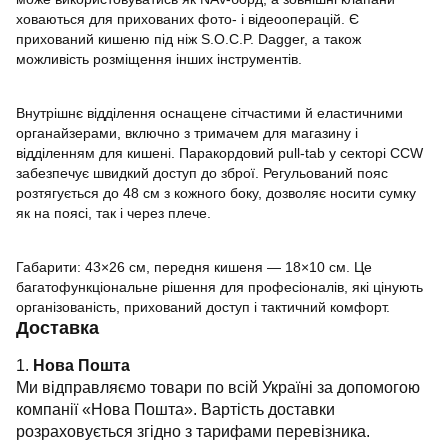
ховаються для прихованих фото- і відеооперацій. Є
прихований кишеню під ніж S.O.C.P. Dagger, а також
можливість розміщення інших інструментів.
Внутрішнє відділення оснащене сітчастими й еластичними
органайзерами, включно з тримачем для магазину і
відділенням для кишені. Паракордовий pull-tab у секторі CCW
забезпечує швидкий доступ до зброї. Регульований пояс
розтягується до 48 см з кожного боку, дозволяє носити сумку
як на поясі, так і через плече.
Габарити: 43×26 см, передня кишеня — 18×10 см. Це
багатофункціональне рішення для професіоналів, які цінують
організованість, прихований доступ і тактичний комфорт.
Доставка
1.
Нова Пошта
Ми відправляємо товари по всій Україні за допомогою
компанії «Нова Пошта». Вартість доставки
розраховується згідно з тарифами перевізника.