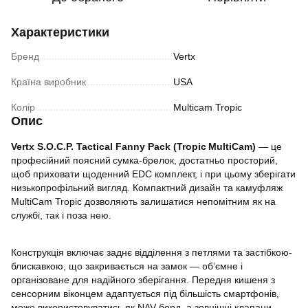
Характеристики
Бренд
Vertx
Країна виробник
USA
Колір
Multicam Tropic
Опис
Vertx S.O.C.P. Tactical Fanny Pack (Tropic MultiCam)
— це
професійний поясний сумка-брелок, достатньо просторий,
щоб приховати щоденний EDC комплект, і при цьому зберігати
низькопрофільний вигляд. Компактний дизайн та камуфляж
MultiCam Tropic дозволяють залишатися непомітним як на
службі, так і поза нею.
Конструкція включає заднє відділення з петлями та застібкою-
блискавкою, що закривається на замок — об’ємне і
організоване для надійного зберігання. Передня кишеня з
сенсорним віконцем адаптується під більшість смартфонів,
може використовуватись як NAV-борд, а зовнішні клапани