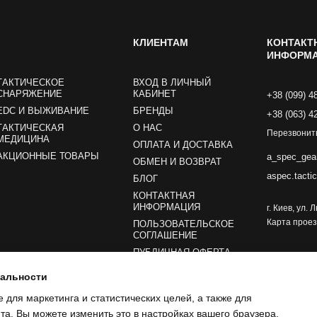
КЛИЕНТАМ
КОНТАКТ
ИНФОРМ
ТАКТИЧЕСКОЕ
ВХОД В ЛИЧНЫЙ
СНАРЯЖЕНИЕ
КАБИНЕТ
+38 (099) 4
EDC И ВЫЖИВАНИЕ
БРЕНДЫ
+38 (063) 4
ТАКТИЧЕСКАЯ
О НАС
Перезвонит
МЕДИЦИНА
ОПЛАТА И ДОСТАВКА
АКЦИОННЫЕ ТОВАРЫ
a_spec_gea
ОБМЕН И ВОЗВРАТ
aspec.tacti
БЛОГ
КОНТАКТНАЯ
ИНФОРМАЦИЯ
г. Киев, ул.
Карта прое
ПОЛЬЗОВАТЕЛЬСКОЕ
СОГЛАШЕНИЕ
ПУБЛИЧНАЯ ОФЕРТА
иальности
Мы в соцсетях
e для маркетинга и статистических целей, а также для
а. Вы можете изменить это в настройках вашего браузера.