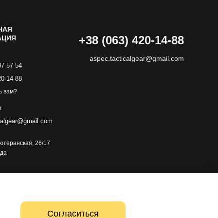
НАЯ
+38 (063) 420-14-88
АЦИЯ
aspec.tacticalgear@gmail.com
87-57-54
20-14-88
ь вам?
r
calgear@gmail.com
 Лютеранская, 26/17
зда
Согласиться