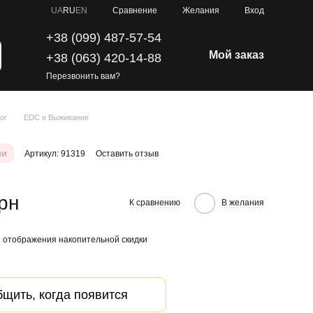
Сравнение
UA
RU
EN
Желания
Вход
+38 (099) 487-57-54
Мой заказ
+38 (063) 420-14-88
Перезвонить вам?
ог
EDC и Выживание
ии
Артикул: 91319
Оставить отзыв
грн
К сравнению
В желания
 отображения накопительной скидки
щить, когда появится