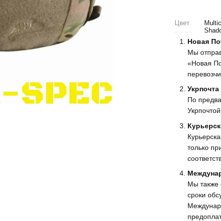
Цвет
Multi
Shad
Новая По
Мы отпра
«Новая По
перевозчи
Укрпочта
По предва
Укрпочтой
Курьерск
Курьерска
только пр
соответст
Междунар
Мы также 
сроки обс
Междунар
предоплат