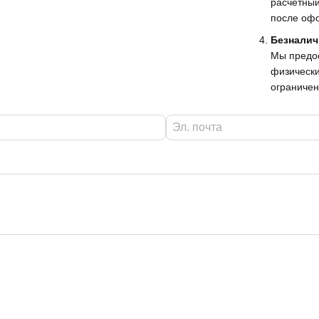
расчетный
после офо
Безналич
Мы предо
физически
ограничен