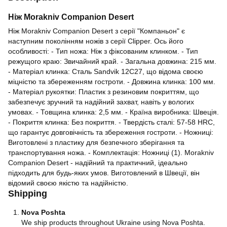
Ніж Morakniv Companion Desert
Ніж Morakniv Companion Desert з серії "Компаньон" є
наступним поколінням ножів з серії Clipper. Ось його
особливості: - Тип ножа: Ніж з фіксованим клинком. - Тип
режущого краю: Звичайний край. - Загальна довжина: 215 мм.
- Матеріал клинка: Сталь Sandvik 12C27, що відома своєю
міцністю та збереженням гостроти. - Довжина клинка: 100 мм.
- Матеріал рукоятки: Пластик з резиновим покриттям, що
забезпечує зручний та надійний захват, навіть у вологих
умовах. - Товщина клинка: 2,5 мм. - Країна виробника: Швеція.
- Покриття клинка: Без покриття. - Твердість сталі: 57-58 HRC,
що гарантує довговічність та збереження гостроти. - Ножниці:
Виготовлені з пластику для безпечного зберігання та
транспортування ножа. - Комплектація: Ножниці (1). Morakniv
Companion Desert - надійний та практичний, ідеально
підходить для будь-яких умов. Виготовлений в Швеції, він
відомий своєю якістю та надійністю.
Shipping
Nova Poshta
We ship products throughout Ukraine using Nova Poshta.