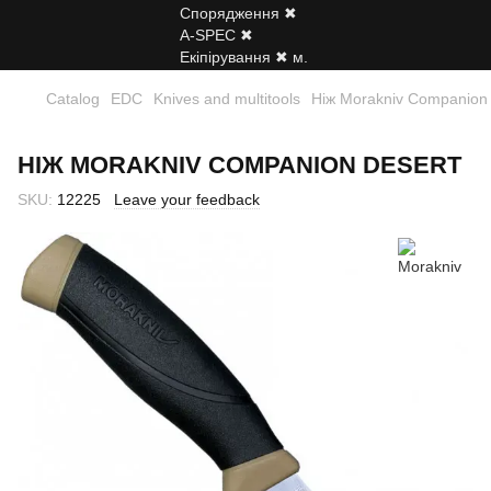
Catalog
EDC
Knives and multitools
Ніж Morakniv Companion
НІЖ MORAKNIV COMPANION DESERT
SKU:
12225
Leave your feedback