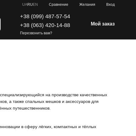
Сравнение
UA
RU
EN
Желания
Вход
+38 (099) 487-57-54
Мой заказ
+38 (063) 420-14-88
Перезвонить вам?
 специализирующийся на производстве качественных
ов, а также спальных мешков и аксессуаров для
шённых путешественников.
инновации в сферу лёгких, компактных и тёплых
‑A‑Rest известна исключительной теплоизоляцией