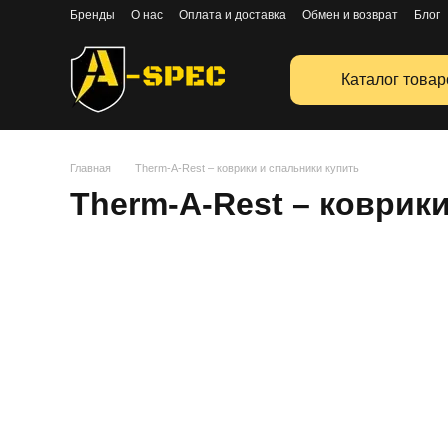
Перейти к основному контенту
Бренды
О нас
Оплата и доставка
Обмен и возврат
Блог
Публичная оферта
Каталог товар
Главная
Therm‑A‑Rest – коврики и спальники купить
Therm‑A‑Rest – коврик