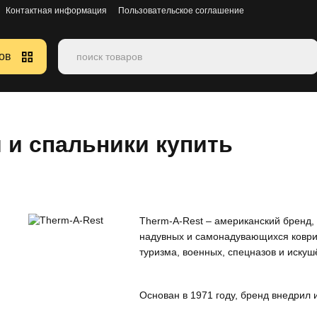
Контактная информация
Пользовательское соглашение
ов
и и спальники купить
Therm‑A‑Rest – американский бренд,
надувных и самонадувающихся коврик
туризма, военных, спецназов и иску
Основан в 1971 году, бренд внедрил 
спальных решений. Продукция Therm