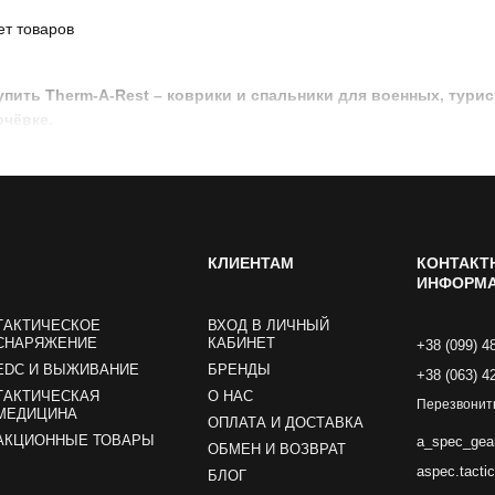
благодаря технологиям R‑Value, Cor
ет товаров
потерю тепла и быстро развёртывают
упить Therm‑A‑Rest – коврики и спальники для военных, тури
Модели ковриков изготовлены из про
очёвке.
жёсткости и толщины, обеспечивая к
Спальные мешки Therm‑A‑Rest адапт
арктического, оснащены двухсторон
компрессионными чехлами, что позво
КЛИЕНТАМ
КОНТАКТ
Бренд постоянно улучшает продукты н
ИНФОРМ
максимальному балансу между весом
делает Therm‑A‑Rest выбором профе
ТАКТИЧЕСКОЕ
ВХОД В ЛИЧНЫЙ
СНАРЯЖЕНИЕ
КАБИНЕТ
+38 (099) 4
EDC И ВЫЖИВАНИЕ
БРЕНДЫ
+38 (063) 4
ТАКТИЧЕСКАЯ
О НАС
Перезвонит
МЕДИЦИНА
ОПЛАТА И ДОСТАВКА
АКЦИОННЫЕ ТОВАРЫ
a_spec_gea
ОБМЕН И ВОЗВРАТ
aspec.tacti
БЛОГ