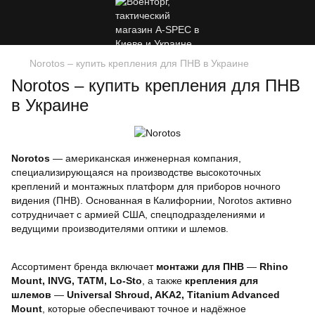
Norotos – купить крепления для ПНВ в Украине
Norotos – купить крепления для ПНВ
в Украине
Norotos
— американская инженерная компания,
специализирующаяся на производстве высокоточных
креплений и монтажных платформ для приборов ночного
видения (ПНВ). Основанная в Калифорнии, Norotos активно
сотрудничает с армией США, спецподразделениями и
ведущими производителями оптики и шлемов.
Ассортимент бренда включает
монтажи для ПНВ
—
Rhino
Mount, INVG, TATM, Lo-Sto
, а также
крепления для
шлемов
—
Universal Shroud, AKA2, Titanium Advanced
Mount
, которые обеспечивают точное и надёжное