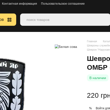
Контактная информация
Пользовательское соглашение
ов
Главная
Катал
Шевроны служеб
Шеврон “Нарукав
Шевро
ОМБР 
В наличии
220 гр
Войти
для
%