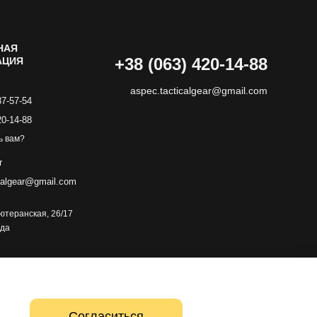
НАЯ
+38 (063) 420-14-88
АЦИЯ
aspec.tacticalgear@gmail.com
87-57-54
20-14-88
ь вам?
r
calgear@gmail.com
 Лютеранская, 26/17
зда
Согласиться