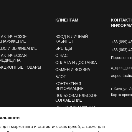
КЛИЕНТАМ
КОНТАКТ
ИНФОРМ
ТАКТИЧЕСКОЕ
ВХОД В ЛИЧНЫЙ
СНАРЯЖЕНИЕ
КАБИНЕТ
+38 (099) 4
EDC И ВЫЖИВАНИЕ
БРЕНДЫ
+38 (063) 4
ТАКТИЧЕСКАЯ
О НАС
Перезвонит
МЕДИЦИНА
ОПЛАТА И ДОСТАВКА
АКЦИОННЫЕ ТОВАРЫ
a_spec_gea
ОБМЕН И ВОЗВРАТ
aspec.tacti
БЛОГ
КОНТАКТНАЯ
ИНФОРМАЦИЯ
г. Киев, ул.
Карта прое
ПОЛЬЗОВАТЕЛЬСКОЕ
СОГЛАШЕНИЕ
ПУБЛИЧНАЯ ОФЕРТА
иальности
Мы в соцсетях
e для маркетинга и статистических целей, а также для