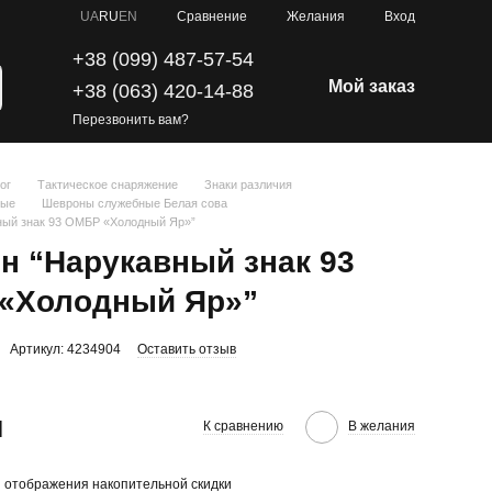
Сравнение
UA
RU
EN
Желания
Вход
+38 (099) 487-57-54
Мой заказ
+38 (063) 420-14-88
Перезвонить вам?
ог
Тактическое снаряжение
Знаки различия
ные
Шевроны служебные Белая сова
ный знак 93 ОМБР «Холодный Яр»”
н “Нарукавный знак 93
«Холодный Яр»”
Артикул: 4234904
Оставить отзыв
н
К сравнению
В желания
 отображения накопительной скидки