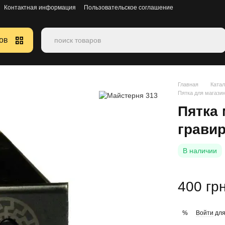
Контактная информация
Пользовательское соглашение
ов
Главная
Катал
Пятка для магази
Пятка 
грави
В наличии
400 гр
Войти
для
%