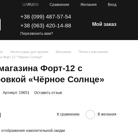
Сравнение
UA
RU
EN
Желания
Вход
+38 (099) 487-57-54
Мой заказ
+38 (063) 420-14-88
Перезвонить вам?
ог
Аксессуары для оружия
Магазины
Пятки к магазинам
на Форт 12 "Чёрное Солнце"
магазина Форт-12 с
ровкой «Чёрное Солнце»
Артикул: 19651
Оставить отзыв
н
К сравнению
В желания
 отображения накопительной скидки