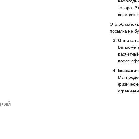
необходим
товара. Э
возможный
Это обязатель
посылка не бу
Оплата н
Вы можете
расчетный
после офо
Безналич
Мы предо
физически
ограничен
АРИЙ