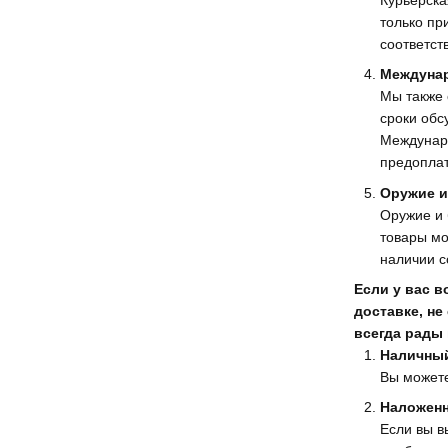
только пр
соответст
Междунар
Мы также 
сроки обс
Междунар
предоплат
Оружие и
Оружие и 
товары мо
наличии с
Если у вас 
доставке, н
всегда рады
Наличный
Вы можете
Наложенн
Если вы в