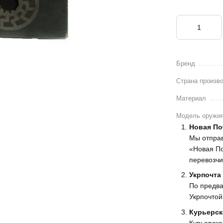
Бренд
Страна произв
Материал
Модель оружи
Новая По
Мы отпра
«Новая По
перевозчи
Укрпочта
По предва
Укрпочтой
Курьерск
Курьерска