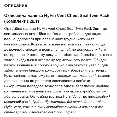
Описание
Оклюзійна наліпка HyFin Vent Chest Seal Twin Pack
(Комплект з 2шт)
Оклюзійна наліпка HyFin Vent Chest Seal Twin Pack 2шт - це
вентильована оклюзійна пов'язка, розроблена для надання
першої допомоги при пораненнях грудної клітини та
пневмотораксі. Кожна оклюзійна наліпка має 3 канали, що
дозволяють виводити повітря з-під неї, не допускаючи його
повернення. У кожному пакуванні містяться 2 наліпки, кожна з
яких знаходиться в окремому герметичному пакеті. Обидва
пакети з'єднані між собою й зручно складаються навпіл, для
забезпечення більшого комфорту при зберіганні в аптечці .
Крім наліпок, в кожному пакеті знаходиться марлевий тампон
для очищення шкіри перед накладанням пов'язки.
Використана передова технологія адгезії забезпечує надійне
кріплення наліпки навіть на шкіру, яка вкрита кров'ю, потом
або волоссям. Оклюзійна наліпка Hyfin Vent - це інноваційний
медичний засіб.
Цей набір містить дві оклюзійних наліпки
Hyfin Vent
,
кожна з яких відповідає сучасним вимогам та
стандартам у військово-медичній сфері.