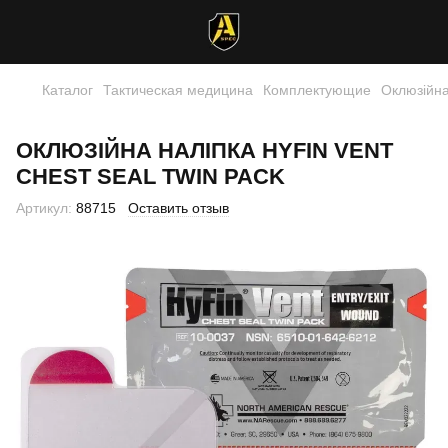
Каталог
Тактическая медицина
Комплектующие
Оклюзійна
ОКЛЮЗІЙНА НАЛІПКА HYFIN VENT
CHEST SEAL TWIN PACK
Артикул:
88715
Оставить отзыв