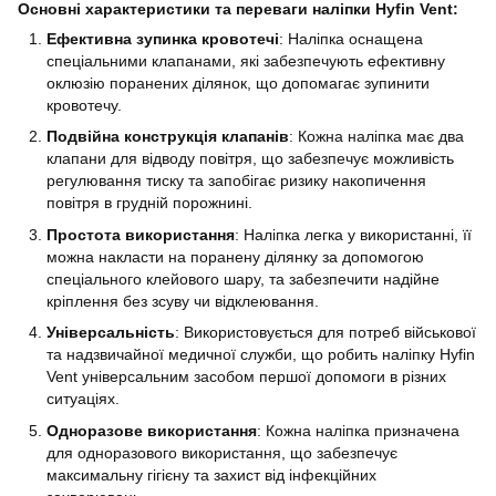
Основні характеристики та переваги наліпки Hyfin Vent:
Ефективна зупинка кровотечі
: Наліпка оснащена
спеціальними клапанами, які забезпечують ефективну
оклюзію поранених ділянок, що допомагає зупинити
кровотечу.
Подвійна конструкція клапанів
: Кожна наліпка має два
клапани для відводу повітря, що забезпечує можливість
регулювання тиску та запобігає ризику накопичення
повітря в грудній порожнині.
Простота використання
: Наліпка легка у використанні, її
можна накласти на поранену ділянку за допомогою
спеціального клейового шару, та забезпечити надійне
кріплення без зсуву чи відклеювання.
Універсальність
: Використовується для потреб військової
та надзвичайної медичної служби, що робить наліпку Hyfin
Vent універсальним засобом першої допомоги в різних
ситуаціях.
Одноразове використання
: Кожна наліпка призначена
для одноразового використання, що забезпечує
максимальну гігієну та захист від інфекційних