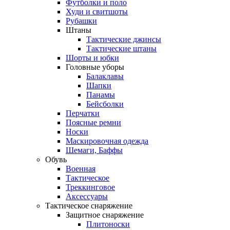
Футболки и поло
Худи и свитшоты
Рубашки
Штаны
Тактические джинсы
Тактические штаны
Шорты и юбки
Головные уборы
Балаклавы
Шапки
Панамы
Бейсболки
Перчатки
Поясные ремни
Носки
Маскировочная одежда
Шемаги, Баффы
Обувь
Военная
Тактическое
Треккинговое
Аксессуары
Тактическое снаряжение
Защитное снаряжение
Плитоноски