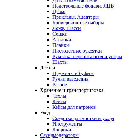
ДТК, Пламегаситель
Подствольные фонари, ЛЦВ
Цевья
Приклады, Адаптеры
Конверсионные наборы
Ложе, Шасси
Сошки
Антабки
Планки
Пистолетные рукоятки
Рукоятка переноса огня и упоры
Шахты
Детали
Пружины и буфера
Ручки взведения
Разное
Хранение и транспортировка
Чехлы
Кейсы
Кейсы для патронов
Уход
Средства для чистки и ухода
Инструменты
Коврики
Саундмодераторы