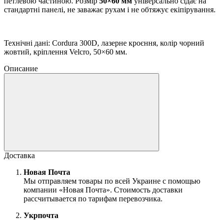
петлевою частиною. Розмір
50×60 мм
універсально сідає на
стандартні панелі, не заважає рухам і не обтяжує екіпірування.
Технічні дані: Cordura 300D, лазерне кроєння, колір чорний
жовтий, кріплення Velcro, 50×60 мм.
Описание
Доставка
Новая Почта
Мы отправляем товары по всей Украине с помощью
компании «Новая Почта». Стоимость доставки
рассчитывается по тарифам перевозчика.
Укрпочта