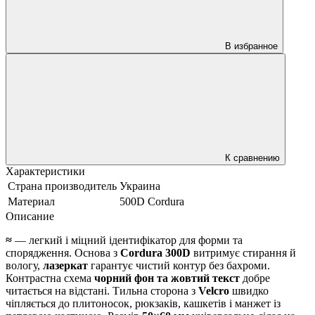
В избранное
К сравнению
Характеристики
Страна производитель
Украина
Материал
500D Cordura
Описание
≈
— легкий і міцний ідентифікатор для форми та
спорядження. Основа з
Cordura 300D
витримує стирання й
вологу,
лазеркат
гарантує чистий контур без бахроми.
Контрастна схема
чорний фон та жовтий текст
добре
читається на відстані. Тильна сторона з
Velcro
швидко
чіпляється до плитоносок, рюкзаків, кашкетів і манжет із