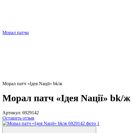
Морал патчи
Морал патч «Ідея Nації» bk/ж
Морал патч «Ідея Nації» bk/ж
Артикул:
6929142
Оставить отзыв