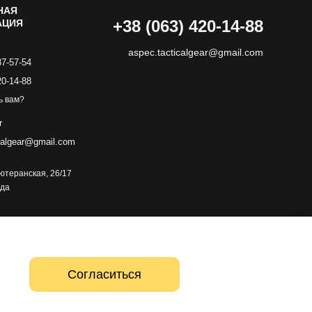
НАЯ
+38 (063) 420-14-88
АЦИЯ
aspec.tacticalgear@gmail.com
87-57-54
20-14-88
ь вам?
r
calgear@gmail.com
 Лютеранская, 26/17
зда
Согласиться