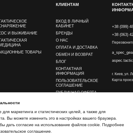
КЛИЕНТАМ
КОНТАКТ
ИНФОРМ
ТАКТИЧЕСКОЕ
ВХОД В ЛИЧНЫЙ
СНАРЯЖЕНИЕ
КАБИНЕТ
+38 (099) 4
EDC И ВЫЖИВАНИЕ
БРЕНДЫ
+38 (063) 4
ТАКТИЧЕСКАЯ
О НАС
Перезвонит
МЕДИЦИНА
ОПЛАТА И ДОСТАВКА
АКЦИОННЫЕ ТОВАРЫ
a_spec_gea
ОБМЕН И ВОЗВРАТ
aspec.tacti
БЛОГ
КОНТАКТНАЯ
ИНФОРМАЦИЯ
г. Киев, ул.
Карта прое
ПОЛЬЗОВАТЕЛЬСКОЕ
СОГЛАШЕНИЕ
ПУБЛИЧНАЯ ОФЕРТА
иальности
Мы в соцсетях
e для маркетинга и статистических целей, а также для
а. Вы можете изменить это в настройках вашего браузера.
обы дать согласие на использование файлов cookie. Подробнее
зовательское соглашение
.