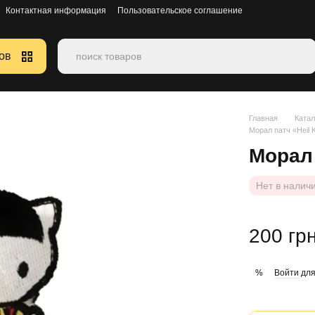
Контактная информация
Пользовательское соглашение
ов
Главная
Катал
Морал патч «Heil Ki
Морал па
Нет в налич
200 гр
Войти
для
%