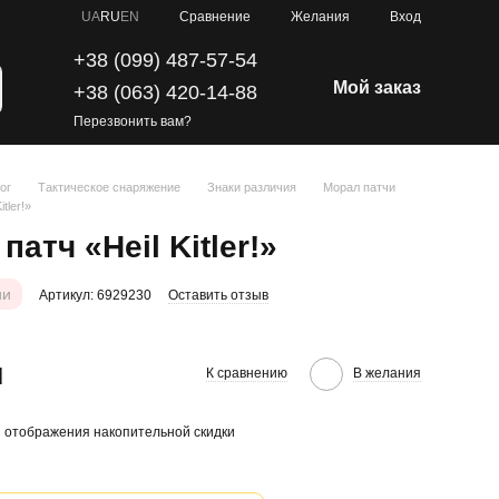
Сравнение
UA
RU
EN
Желания
Вход
+38 (099) 487-57-54
Мой заказ
+38 (063) 420-14-88
Перезвонить вам?
ог
Тактическое снаряжение
Знаки различия
Морал патчи
tler!»
тч «Heil Kitler!»​​​​​​​
ии
Артикул: 6929230
Оставить отзыв
н
К сравнению
В желания
 отображения накопительной скидки