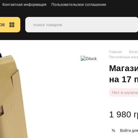
Контактная информация
Пользовательское соглашение
ов
Главная
Катал
Пистолетные маг
Магази
на 17 
Нет в налич
1 980 
Войти
для
%