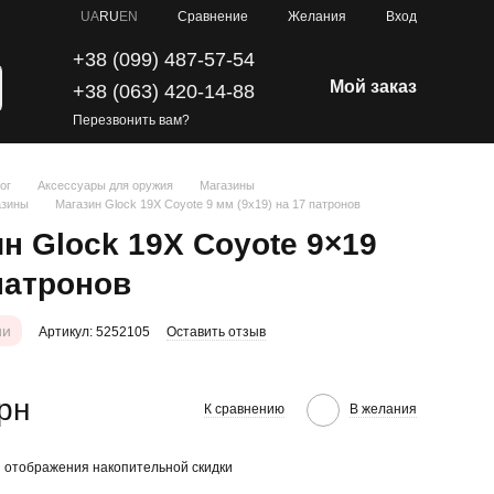
Сравнение
UA
RU
EN
Желания
Вход
+38 (099) 487-57-54
Мой заказ
+38 (063) 420-14-88
Перезвонить вам?
ог
Аксессуары для оружия
Магазины
азины
Магазин Glock 19X Coyote 9 мм (9х19) на 17 патронов
н Glock 19X Coyote 9×19
патронов
ии
Артикул: 5252105
Оставить отзыв
грн
К сравнению
В желания
 отображения накопительной скидки