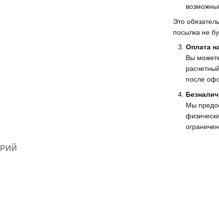
возможный
Это обязатель
посылка не бу
Оплата н
Вы можете
расчетный
после офо
Безналич
Мы предо
физически
ограничен
АРИЙ