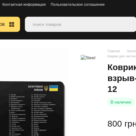
Контактная информация
Пользовательское соглашение
ов
Главная
Катал
Коврик для чистк
Коврик
взрыв
12
В наличии
800 гр