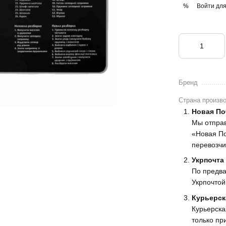
Войти
для
%
Бренд
Страна произв
Новая По
Мы отпра
«Новая По
перевозчи
Укрпочта
По предва
Укрпочтой
Курьерск
Курьерска
только пр