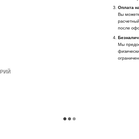
Оплата н
Вы можете
расчетный
после офо
Безналич
Мы предо
физически
ограничен
АРИЙ