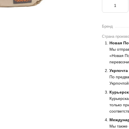
Бренд
Страна произв
Новая По
Мы отпра
«Новая По
перевозчи
Укрпочта
По предва
Укрпочтой
Курьерск
Курьерска
только пр
соответст
Междунар
Мы также 