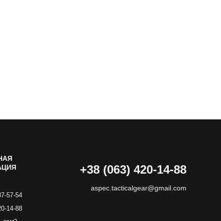
НАЯ
+38 (063) 420-14-88
АЦИЯ
aspec.tacticalgear@gmail.com
87-57-54
20-14-88