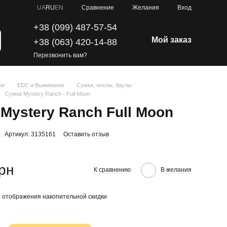
Сравнение
UA
RU
EN
Желания
Вход
+38 (099) 487-57-54
Мой заказ
+38 (063) 420-14-88
Перезвонить вам?
ог
EDC и Выживание
Сумки, чехлы, баулы
Сумка Mystery Ranch - Full Moon
Mystery Ranch Full Moon
Артикул: 3135161
Оставить отзыв
грн
К сравнению
В желания
 отображения накопительной скидки