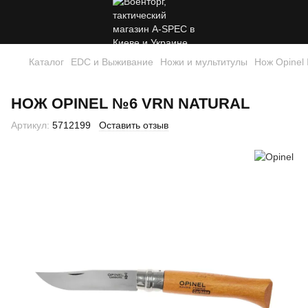
Каталог
EDC и Выживание
Ножи и мультитулы
Нож Opinel
НОЖ OPINEL №6 VRN NATURAL
Артикул:
5712199
Оставить отзыв