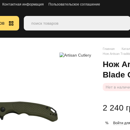
Контактная информация
Пользовательское соглашение
ов
Главная
Катал
Нож Artisan Tradit
Нож Ar
Blade 
Нет в налич
2 240 
Войти
для
%