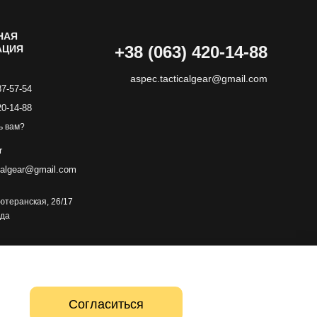
НАЯ
+38 (063) 420-14-88
АЦИЯ
aspec.tacticalgear@gmail.com
87-57-54
20-14-88
ь вам?
r
calgear@gmail.com
 Лютеранская, 26/17
зда
Согласиться