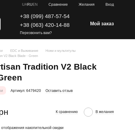
Сравнение
UA
RU
EN
Желания
Вход
+38 (099) 487-57-54
Мой заказ
+38 (063) 420-14-88
Перезвонить вам?
ог
EDC и Выживание
Ножи и мультитулы
ion V2 Black Blade - Green
tisan Tradition V2 Black
Green
ии
Артикул: 6479420
Оставить отзыв
грн
К сравнению
В желания
 отображения накопительной скидки